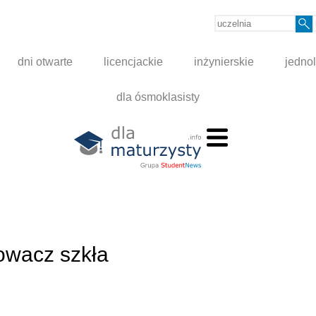
dni otwarte
licencjackie
inżynierskie
jednol
dla ósmoklasisty
owacz szkła