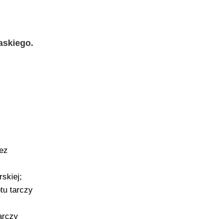
askiego.
ez
rskiej;
tu tarczy
arczy