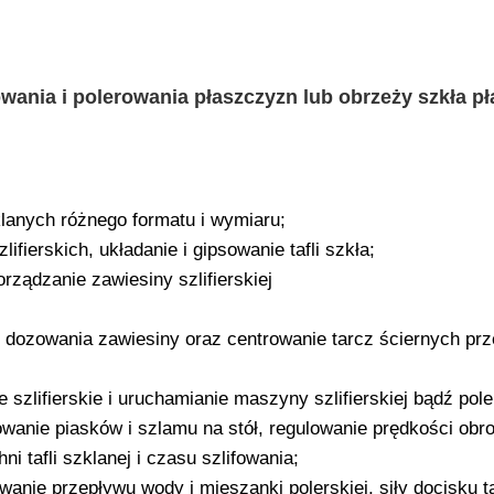
wania i polerowania płaszczyzn lub obrzeży szkła pł
klanych różnego formatu i wymiaru;
fierskich, układanie i gipsowanie tafli szkła;
orządzanie zawiesiny szlifierskiej
dozowania zawiesiny oraz centrowanie tarcz ściernych prz
szlifierskie i uruchamianie maszyny szlifierskiej bądź pole
owanie piasków i szlamu na stół, regulowanie prędkości obro
ni tafli szklanej i czasu szlifowania;
wanie przepływu wody i mieszanki polerskiej, siły docisku t