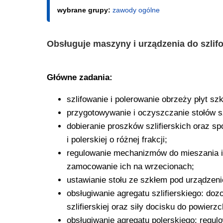
wybrane grupy:
zawody ogólne
Obsługuje maszyny i urządzenia do szlifo
Główne zadania:
szlifowanie i polerowanie obrzeży płyt sz
przygotowywanie i oczyszczanie stołów szli
dobieranie proszków szlifierskich oraz sp
i polerskiej o różnej frakcji;
regulowanie mechanizmów do mieszania i 
zamocowanie ich na wrzecionach;
ustawianie stołu ze szkłem pod urządzenie 
obsługiwanie agregatu szlifierskiego: doz
szlifierskiej oraz siły docisku do powierzch
obsługiwanie agregatu polerskiego: regulo