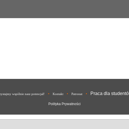
Praca dla student
•
•
•
ystajmy wspólnie nasz potencjał!
Kontakt
Patronat
Polityka Prywatności