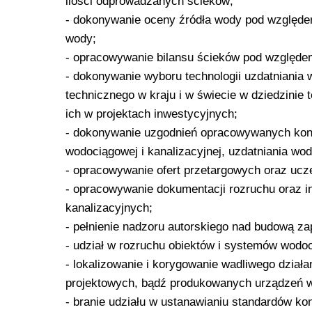
ilości odprowadzanych ścieków;
- dokonywanie oceny źródła wody pod względem 
wody;
- opracowywanie bilansu ścieków pod względem 
- dokonywanie wyboru technologii uzdatniania 
technicznego w kraju i w świecie w dziedzinie
ich w projektach inwestycyjnych;
- dokonywanie uzgodnień opracowywanych konce
wodociągowej i kanalizacyjnej, uzdatniania w
- opracowywanie ofert przetargowych oraz ucz
- opracowywanie dokumentacji rozruchu oraz in
kanalizacyjnych;
- pełnienie nadzoru autorskiego nad budową za
- udział w rozruchu obiektów i systemów wodoc
- lokalizowanie i korygowanie wadliwego dział
projektowych, bądź produkowanych urządzeń w
- branie udziału w ustanawianiu standardów kon