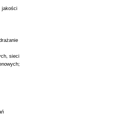
 jakości
drażanie
ch, sieci
renowych;
ań