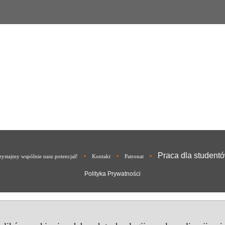
Praca dla student
•
•
•
ystajmy wspólnie nasz potencjał!
Kontakt
Patronat
Polityka Prywatności