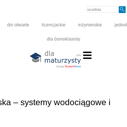
dni otwarte
licencjackie
inżynierskie
jednol
dla ósmoklasisty
wiska – systemy wodociągowe i