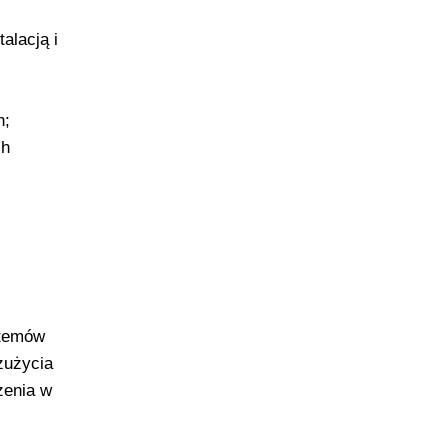
alacją i
h;
ch
stemów
zużycia
zenia w