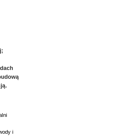
j;
adach
 budową
ją.
alni
wody i