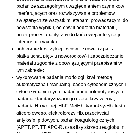
badań ze szczególnym uwzględnieniem czynników
interferujących oraz rozwiązywanie problemów
związanych ze wszystkimi etapami prowadzącymi do
powstania wyniku, od chwili pobrania materiału,
przez proces analityczny do końcowej autoryzacji i
interpretacji wyniku;
pobieranie krwi żylnej i włośniczkowej (z palca,
płatka ucha, pięty u noworodków) i zabezpieczanie
materiału zgodnie z obowiązującymi przepisami w
tym zakresie;
wykonywanie badania morfologii krwi metodą
automatyczną i manualną, badań cytochemicznych i
cytoenzymatycznych, badań immunofenotypowych,
badania standaryzowanego czasu krwawienia,
badania Hb wolnej, HbF, MetHb, karboksy-Hb, testu
glicerolowego, elektroforezy Hb, przeciwciał
antyfosfolipidowych, badań koagulologicznych
(APTT, PT, TT, APC-R, czas lizy skrzepu euglobulin,