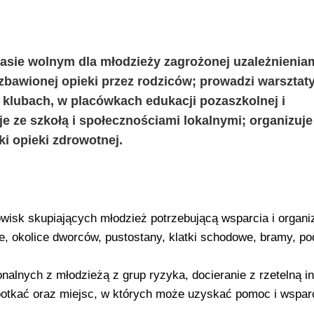
czasie wolnym dla młodzieży zagrożonej uzależnieniam
ozbawionej opieki przez rodziców; prowadzi warsztaty
 klubach, w placówkach edukacji pozaszkolnej i
je ze szkołą i społecznościami lokalnymi; organizu
ki opieki zdrowotnej.
isk skupiających młodzież potrzebującą wsparcia i organiz
e, okolice dworców, pustostany, klatki schodowe, bramy, p
nalnych z młodzieżą z grup ryzyka, docieranie z rzetelną i
potkać oraz miejsc, w których może uzyskać pomoc i wspar