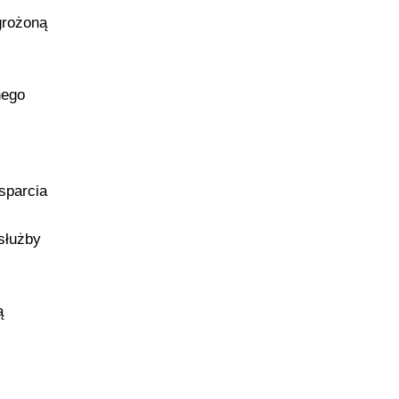
grożoną
nego
sparcia
służby
ą