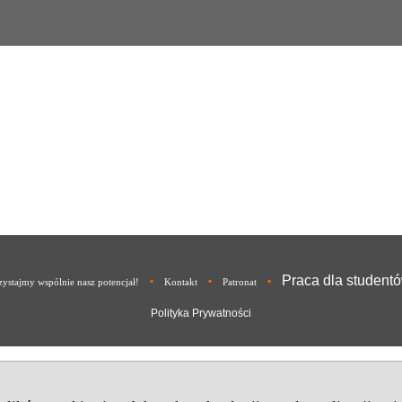
Praca dla student
•
•
•
ystajmy wspólnie nasz potencjał!
Kontakt
Patronat
Polityka Prywatności