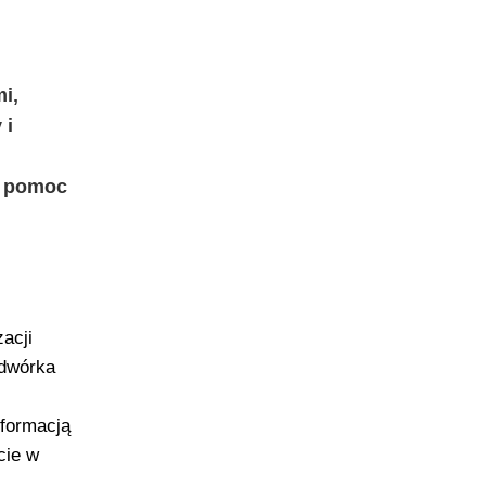
i,
 i
je pomoc
acji
odwórka
nformacją
cie w