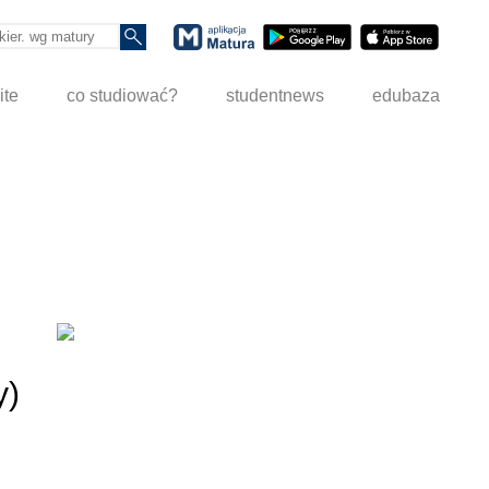
ite
co studiować?
studentnews
edubaza
y)