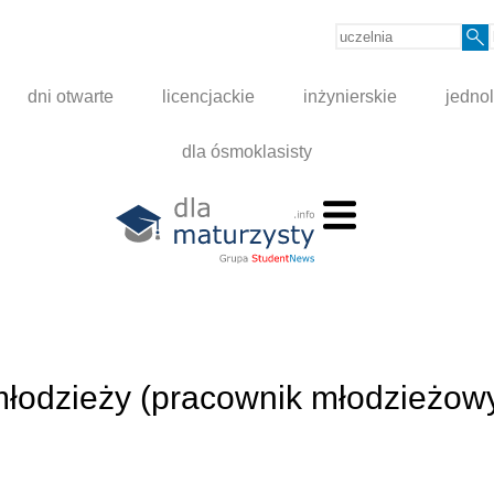
dni otwarte
licencjackie
inżynierskie
jednol
dla ósmoklasisty
łodzieży (pracownik młodzieżow