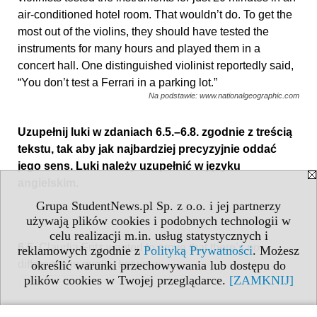
air-conditioned hotel room. That wouldn’t do. To get the
most out of the violins, they should have tested the
instruments for many hours and played them in a
concert hall. One distinguished violinist reportedly said,
“You don’t test a Ferrari in a parking lot.”
Na podstawie: www.nationalgeographic.com
Uzupełnij luki w zdaniach 6.5.–6.8. zgodnie z treścią
tekstu, tak aby jak najbardziej precyzyjnie oddać
jego sens. Luki należy uzupełnić w języku
angielskim.
Grupa StudentNews.pl Sp. z o.o. i jej partnerzy
używają plików cookies i podobnych technologii w
celu realizacji m.in. usług statystycznych i
6.5.
Claudia Fritz wanted to prove that there’s no
reklamowych zgodnie z
Polityką Prywatności
. Możesz
difference in quality between
określić warunki przechowywania lub dostępu do
plików cookies w Twojej przeglądarce.
[ZAMKNIJ]
.