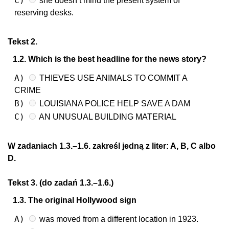
C)
she doesn’t mind the present system of
reserving desks.
Tekst 2.
1.2. Which is the best headline for the news story?
A)
THIEVES USE ANIMALS TO COMMIT A
CRIME
B)
LOUISIANA POLICE HELP SAVE A DAM
C)
AN UNUSUAL BUILDING MATERIAL
W zadaniach 1.3.–1.6. zakreśl jedną z liter: A, B, C albo
D.
Tekst 3. (do zadań 1.3.–1.6.)
1.3. The original Hollywood sign
A)
was moved from a different location in 1923.