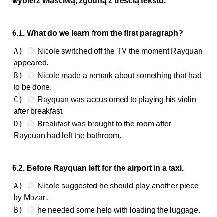
wybierz właściwą, zgodną z treścią tekstu.
6.1. What do we learn from the first paragraph?
A)
Nicole switched off the TV the moment Rayquan
appeared.
B)
Nicole made a remark about something that had
to be done.
C)
Rayquan was accustomed to playing his violin
after breakfast.
D)
Breakfast was brought to the room after
Rayquan had left the bathroom.
6.2. Before Rayquan left for the airport in a taxi,
A)
Nicole suggested he should play another piece
by Mozart.
B)
he needed some help with loading the luggage.