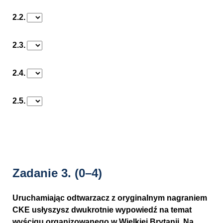
2.2.
2.3.
2.4.
2.5.
Zadanie 3.
(0–4)
Uruchamiając odtwarzacz z oryginalnym nagraniem
CKE usłyszysz dwukrotnie wypowiedź na temat
wyścigu organizowanego w Wielkiej Brytanii. Na