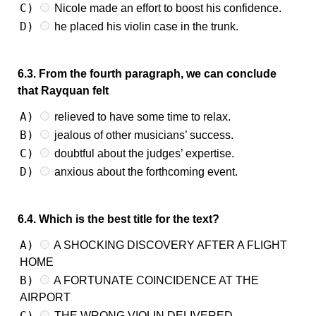
C)
Nicole made an effort to boost his confidence.
D)
he placed his violin case in the trunk.
6.3. From the fourth paragraph, we can conclude
that Rayquan felt
A)
relieved to have some time to relax.
B)
jealous of other musicians’ success.
C)
doubtful about the judges’ expertise.
D)
anxious about the forthcoming event.
6.4. Which is the best title for the text?
A)
A SHOCKING DISCOVERY AFTER A FLIGHT
HOME
B)
A FORTUNATE COINCIDENCE AT THE
AIRPORT
C)
THE WRONG VIOLIN DELIVERED