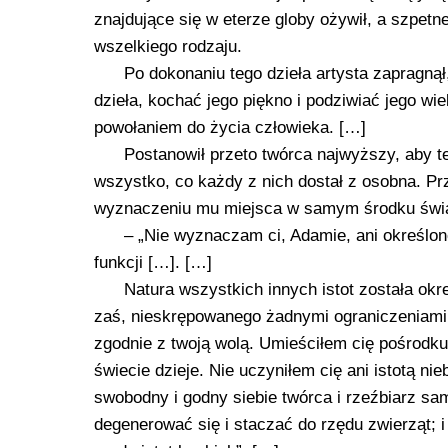
znajdujące się w eterze globy ożywił, a szpet
wszelkiego rodzaju.
Po dokonaniu tego dzieła artysta zapragnął,
dzieła, kochać jego piękno i podziwiać jego wi
powołaniem do życia człowieka. […]
Postanowił przeto twórca najwyższy, aby te
wszystko, co każdy z nich dostał z osobna. Prz
wyznaczeniu mu miejsca w samym środku świat
– „Nie wyznaczam ci, Adamie, ani określonej
funkcji […]. […]
Natura wszystkich innych istot została okr
zaś, nieskrępowanego żadnymi ograniczeniami, 
zgodnie z twoją wolą. Umieściłem cię pośrodku
świecie dzieje. Nie uczyniłem cię ani istotą nie
swobodny i godny siebie twórca i rzeźbiarz sam
degenerować się i staczać do rzędu zwierząt; 