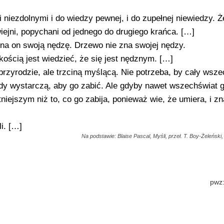
 niezdolnymi i do wiedzy pewnej, i do zupełnej niewiedzy. 
iejni, popychani od jednego do drugiego krańca. […]
zna on swoją nędzę. Drzewo nie zna swojej nędzy.
kością jest wiedzieć, że się jest nędznym. […]
 przyrodzie, ale trzciną myślącą. Nie potrzeba, by cały wsz
ody wystarczą, aby go zabić. Ale gdyby nawet wszechświat 
niejszym niż to, co go zabija, ponieważ wie, że umiera, i zn
i. […]
Na podstawie: Blaise Pascal, Myśli, przeł. T. Boy-Żeleński
pwz