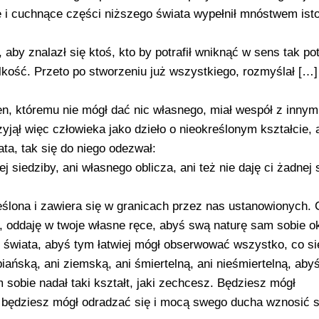
ne i cuchnące części niższego świata wypełnił mnóstwem isto
 aby znalazł się ktoś, kto by potrafił wniknąć w sens tak p
elkość. Przeto po stworzeniu już wszystkiego, rozmyślał […]
n, któremu nie mógł dać nic własnego, miał wespół z innymi
yjął więc człowieka jako dzieło o nieokreślonym kształcie, 
a, tak się do niego odezwał:
 siedziby, ani własnego oblicza, ani też nie daję ci żadnej 
eślona i zawiera się w granicach przez nas ustanowionych. 
oddaję w twoje własne ręce, abyś swą naturę sam sobie okr
 świata, abyś tym łatwiej mógł obserwować wszystko, co si
biańską, ani ziemską, ani śmiertelną, ani nieśmiertelną, aby
 sobie nadał taki kształt, jaki zechcesz. Będziesz mógł
i będziesz mógł odradzać się i mocą swego ducha wznosić s