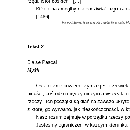
rzędu istot boskich”. […]
Któż z nas mógłby nie podziwiać tego kame
[1486]
Na podstawie: Giovanni Pico della Mirandola, Mo
Tekst 2.
Blaise Pascal
Myśli
Ostatecznie bowiem czymże jest człowiek
nicości, pośrodku między niczym a wszystkim. 
rzeczy i ich początki są dlań na zawsze ukryte 
z której go wyrwano, jak nieskończoności, w k
Nasz rozum zajmuje w porządku rzeczy poz
Jesteśmy ograniczeni w każdym kierunku; 