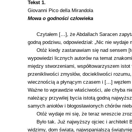
Tekst 1.
Giovanni Pico della Mirandola
Mowa o godności człowieka
Czytałem […], że Abdallach Saracen zapytan
godną podziwu, odpowiedział: „Nic nie wydaje 
Otóż kiedy zastanawiam się nad sensem [t
wypowiedzi licznych autorów na temat znakomit
między stworzeniami, współtowarzyszem istot 
przenikliwości zmysłów, dociekliwości rozumu,
wiecznością a płynącym czasem i […] węzłem świ
Ważne to wprawdzie właściwości, ale chyba ni
należący przywilej bycia istotą godną najwyżs
samych aniołów i błogosławionych chórów nieb
Otóż wydaje mi się, że teraz wreszcie zro
Było tak. Już najwyższy ojciec i architekt
widzimy, dom świata, najwspanialszą świątynię