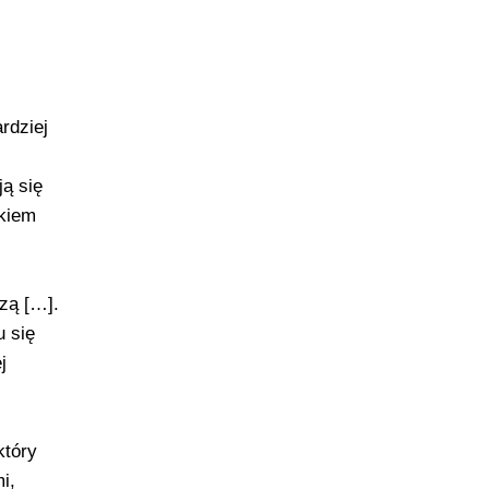
rdziej
ą się
ikiem
szą […].
u się
j
który
i,