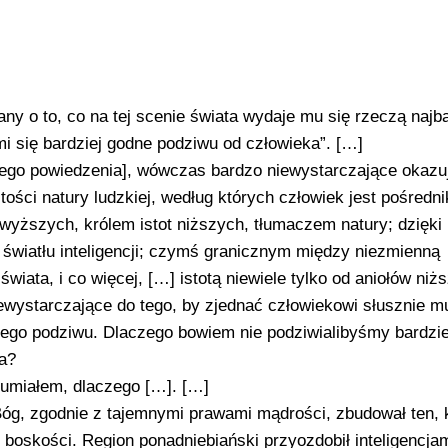
y o to, co na tej scenie świata wydaje mu się rzeczą najba
mi się bardziej godne podziwu od człowieka”. […]
ego powiedzenia], wówczas bardzo niewystarczające okazuj
ości natury ludzkiej, według których człowiek jest pośredn
wyższych, królem istot niższych, tłumaczem natury; dzięki
 światłu inteligencji; czymś granicznym między niezmienną
ata, i co więcej, […] istotą niewiele tylko od aniołów niż
ewystarczające do tego, by zjednać człowiekowi słusznie m
zego podziwu. Dlaczego bowiem nie podziwialibyśmy bardzie
a?
zumiałem, dlaczego […]. […]
 Bóg, zgodnie z tajemnymi prawami mądrości, zbudował ten, 
 boskości. Region ponadniebiański przyozdobił inteligencjam