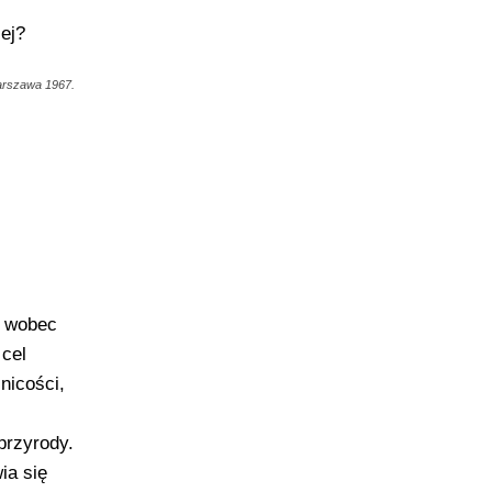
ej?
Warszawa 1967.
m wobec
 cel
nicości,
przyrody.
ia się