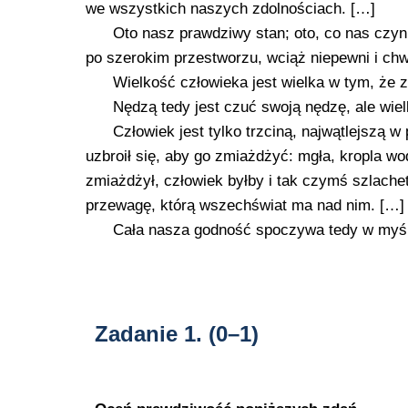
we wszystkich naszych zdolnościach. […]
Oto nasz prawdziwy stan; oto, co nas czyni
po szerokim przestworzu, wciąż niepewni i chw
Wielkość człowieka jest wielka w tym, że 
Nędzą tedy jest czuć swoją nędzę, ale wiel
Człowiek jest tylko trzciną, najwątlejszą w
uzbroił się, aby go zmiażdżyć: mgła, kropla w
zmiażdżył, człowiek byłby i tak czymś szlachet
przewagę, którą wszechświat ma nad nim. […]
Cała nasza godność spoczywa tedy w myśl
Zadanie 1.
(0–1)