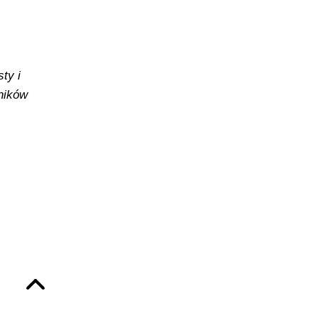
ty i
yników