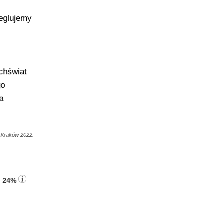
Żeglujemy
echświat
go
a
, Kraków 2022.
:
24%