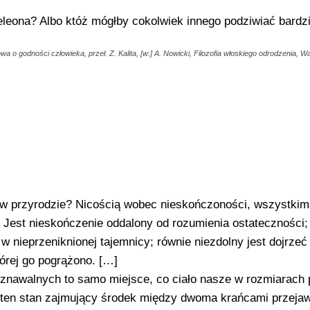
leona? Albo któż mógłby cokolwiek innego podziwiać bardzi
wa o godności człowieka, przeł. Z. Kalita, [w:] A. Nowicki, Filozofia włoskiego odrodzenia, 
 w przyrodzie? Nicością wobec nieskończoności, wszystki
Jest nieskończenie oddalony od rozumienia ostateczności;
w nieprzeniknionej tajemnicy; równie niezdolny jest dojrzeć 
tórej go pogrążono. […]
nawalnych to samo miejsce, co ciało nasze w rozmiarach 
ten stan zajmujący środek między dwoma krańcami przejaw