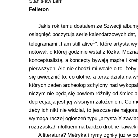
Stanisław Lem
Felieton
Jakiś rok temu dostałem ze Szwecji albumy
osiągnięć poczytują serię kalendarzowych dat,
1
telegramami „I am still alive
”, które artysta w
notował, o której godzinie wstał z łóżka. Moż
konceptualistą, a koncepty bywają mądre i kre
pierwszych. Ale nie chodzi mi wcale o to, żeby
się uwiecznić to, co ulotne, a teraz działa na
których żaden archeolog schylony nad wykopali
niczym nie będą się bowiem różniły od śmiecia
deprecjacja jest jej własnym założeniem. Co m
żeby ich nikt nie widział, to jeszcze nie najgo
wymaga raczej ogłoszeń typu „artysta X zawia
roztrzaskał młotkiem na bardzo drobne kawałk
A literatura? Metryka i rymy zgniły już w 