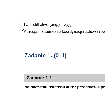
1
I am still alive (ang.) – żyję.
2
Ataksja – zaburzenie koordynacji ruchów i ró
Zadanie 1.
(0–1)
Zadanie 1.1.
Na początku felietonu autor przedstawia p