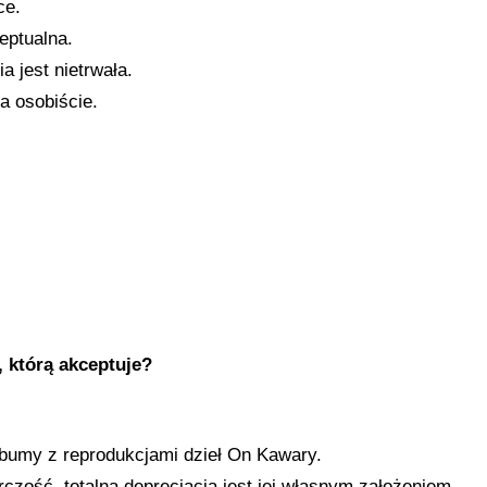
ce.
eptualna.
a jest nietrwała.
a osobiście.
 którą akceptuje?
lbumy z reprodukcjami dzieł On Kawary.
czość, totalna deprecjacja jest jej własnym założeniem.