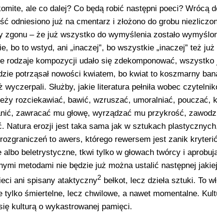
komite, ale co dalej? Co będą robić następni poeci? Wrócą d
ć odniesiono już na cmentarz i złożono do grobu niezliczon
ty zgonu – że już wszystko do wymyślenia zostało wymyślon
ie, bo to wstyd, ani „inaczej”, bo wszystkie „inaczej” też już
ie rodzaje kompozycji udało się zdekomponować, wszystko j
dzie potrząsał nowości kwiatem, bo kwiat to koszmarny banał
 wyczerpali. Służby, jakie literatura pełniła wobec czytelnik
leży rozciekawiać, bawić, wzruszać, umoralniać, pouczać, k
anić, zawracać mu głowę, wyrządzać mu przykrość, zawodzi
. Natura erozji jest taka sama jak w sztukach plastycznych
h rozgraniczeń to awers, którego rewersem jest zanik kryter
e albo beletrystyczne, tkwi tylko w głowach twórcy i aprobu
dnymi metodami nie będzie już można ustalić następnej jakie
2
ieci ani spisany ataktyczny
bełkot, lecz dzieła sztuki. To w
ie tylko śmiertelne, lecz chwilowe, a nawet momentalne. Kult
się kulturą o wykastrowanej pamięci.