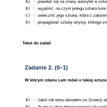
A)
powołać się na znany autorytet w sztu
B)
wyjaśnić, na czym polega sztuka konc
C)
uwiecznić jego sztukę, która z założeni
D)
propagować sztukę artysty, którego zn
Tekst do zadań
Zadanie 2.
(0–1)
W którym zdaniu Lem mówi o takiej sztuce,
A)
Jakiś rok temu dostałem ze Szwecji a
B)
To nie ja chcę deprecjonować taką twór