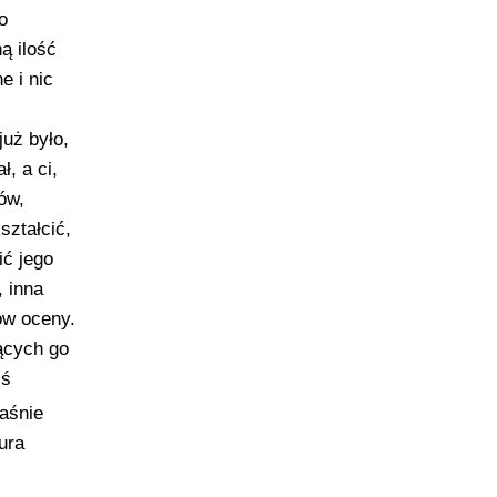
o
ą ilość
e i nic
uż było,
, a ci,
ów,
ształcić,
ć jego
, inna
iów oceny.
jących go
jś
łaśnie
ura