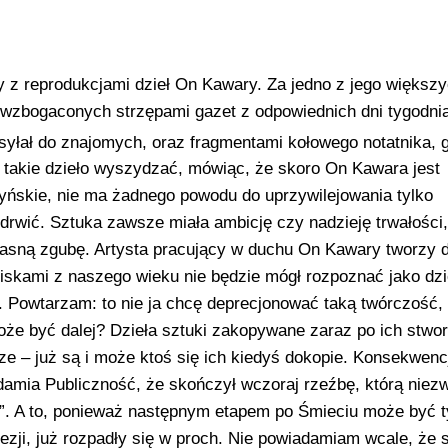
 z reprodukcjami dzieł On Kawary. Za jedno z jego większ
 wzbogaconych strzępami gazet z odpowiednich dni tygodnia
ysyłał do znajomych, oraz fragmentami kołowego notatnika, 
na takie dzieło wyszydzać, mówiąc, że skoro On Kawara jest
tyńskie, nie ma żadnego powodu do uprzywilejowania tylko
 drwić. Sztuka zawsze miała ambicję czy nadzieję trwałości,
 własną zgubę. Artysta pracujący w duchu On Kawary tworzy d
skami z naszego wieku nie będzie mógł rozpoznać jako dzie
. Powtarzam: to nie ja chcę deprecjonować taką twórczość, 
oże być dalej? Dzieła sztuki zakopywane zaraz po ich stwor
rsze – już są i może ktoś się ich kiedyś dokopie. Konsekwenc
damia Publiczność, że skończył wczoraj rzeźbę, którą niez
i”. A to, ponieważ następnym etapem po Śmieciu może być t
poezji, już rozpadły się w proch. Nie powiadamiam wcale, że