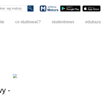
ite
co studiować?
studentnews
edubaza
y -