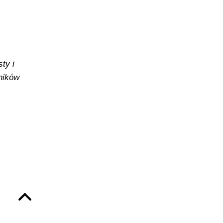
ty i
yników