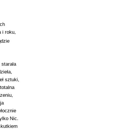
ych
 i roku,
gdzie
 starała
zieła,
ł sztuki,
totalna
zeniu,
ja
włocznie
ylko Nic.
 skutkiem