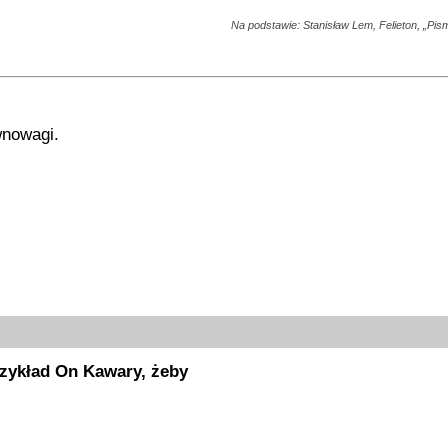
Na podstawie: Stanisław Lem, Felieton, „Pism
wnowagi.
rzykład On Kawary, żeby