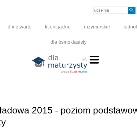
dni otwarte
licencjackie
inżynierskie
jednol
dla ósmoklasisty
ykładowa 2015 - poziom podstawow
ty