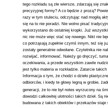
tego rozkładu są złe wiersze, zdarzają się zna
precyzyjnej formy? A co będzie z prozą? Powieś
razy w tym stuleciu, odczytując nad mogiłą ak
się na to nie poradzi. Nie wolno pisać tradycyjn
wykorzystano do ostatniej kropki. Już wszystk
nic nie może więc stać się nowego. Nikt nie bę
co potrząsają zupełnie czymś innym, też się już
zostały generalnie odwołane. Czytelnika nie na
rozwijać, informować. Należy go dręczyć, tum
oczekiwania, a przede wszystkim zawile nudzić
jest tylko materia w rozkładzie. Zatarcie takic
Informacja o tym, że chodzi o dzieło plastyczn
odbiorców, i kiedy te głowy legną w grobie, ża
generacji, że to nie był notes wyrzucony na śm
dowodzi całkowitej ulotności takich dzieł. Są n
budowana z takich obiektów i przekazów staje 