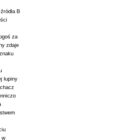
 źródła B
ści
kogoś za
ny zdaje
 znaku
u
j łupiny
uchacz
onniczo
a
ępstwem
ciu
, w