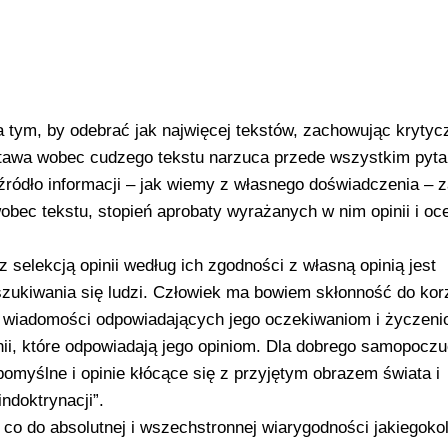
 tym, by odebrać jak najwięcej tekstów, zachowując krytyc
tawa wobec cudzego tekstu narzuca przede wszystkim pyta
źródło informacji – jak wiemy z własnego doświadczenia – 
bec tekstu, stopień aprobaty wyrażanych w nim opinii i oc
z selekcją opinii według ich zgodności z własną opinią jest
zukiwania się ludzi. Człowiek ma bowiem skłonność do kor
ej wiadomości odpowiadających jego oczekiwaniom i życzeni
ii, które odpowiadają jego opiniom. Dla dobrego samopoczu
pomyślne i opinie kłócące się z przyjętym obrazem świata i
ndoktrynacji”.
 co do absolutnej i wszechstronnej wiarygodności jakiegoko