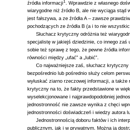
1
źródła informacji
. Wprawdzie z własnego doświ
wiarygodne niż źródło B, ale nie wyciąga stąd 
jest fałszywa, a ze źródła A – zawsze prawdz
pochodzących ze źródła B (a i to nie wszystkic
Słuchacz krytyczny odróżnia też wiarygod
specjalistę w jakiejś dziedzinie, co innego za
sobie też sprawę z tego, że pewne źródła inform
równości między „ufać” a „lubić”.
Co najważniejsze zaś, słuchacz krytyczn
bezpośrednio lub pośrednio służy celom perswa
wyłuskać ziarno rzeczowej informacji, a także
krytyczny na to, że fakty przedstawione w wię
wyselekcjonowane i najprawdopodobniej jednost
jednostronność nie zawsze wynika z chęci wpr
jednostronności doświadczeń i wiedzy autora lu
Jednostronnością doboru faktów i ich inte
publicznym, jak i w prywatnym. Można ją dostr