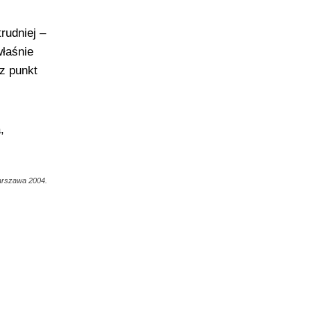
rudniej –
właśnie
sz punkt
,
Warszawa 2004.