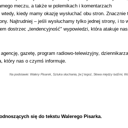
samego meczu, a także w polemikach i komentarzach
 wtedy, kiedy mamy okazję wysłuchać obu stron. Znacznie t
ny. Najtrudniej – jeśli wysłuchamy tylko jednej strony, i to 
wiem dostrzec „tendencyjność” wypowiedzi, która atakuje na
agencję, gazetę, program radiowo-telewizyjny, dziennikarza
a, który nas o czymś informuje.
Na podstawie: Walery Pisarek, Sztuka słuchania, [w:] tegoż, Słowa między ludźmi, 
dnoszących się do tekstu Walerego Pisarka.