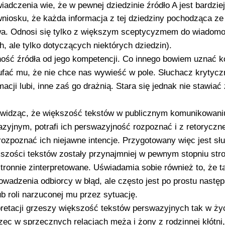
adczenia wie, że w pewnej dziedzinie źródło A jest bardziej
wniosku, że każda informacja z tej dziedziny pochodząca ze
iwa. Odnosi się tylko z większym sceptycyzmem do wiadomo
h, ale tylko dotyczących niektórych dziedzin).
ność źródła od jego kompetencji. Co innego bowiem uznać 
ś ufać mu, że nie chce nas wywieść w pole. Słuchacz krytycz
acji lubi, inne zaś go drażnią. Stara się jednak nie stawiać
y widząc, że większość tekstów w publicznym komunikowani
zyjnym, potrafi ich perswazyjność rozpoznać i z retoryczne
 rozpoznać ich niejawne intencje. Przygotowany więc jest sł
kszości tekstów zostały przynajmniej w pewnym stopniu str
ronnie zinterpretowane. Uświadamia sobie również to, że t
owadzenia odbiorcy w błąd, ale często jest po prostu nast
b roli narzuconej mu przez sytuację.
rpretacji grzeszy większość tekstów perswazyjnych tak w ży
zec w sprzecznych relacjach męża i żony z rodzinnej kłótni