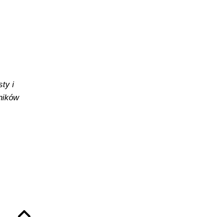
ty i
yników