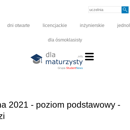
dni otwarte
licencjackie
inżynierskie
jednol
dla ósmoklasisty
bna 2021 - poziom podstawowy -
zi