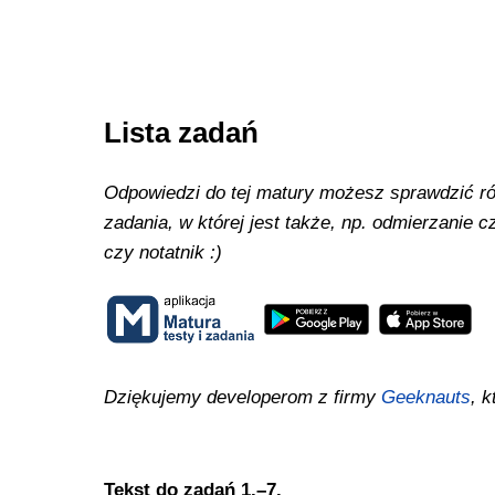
Lista zadań
Odpowiedzi do tej matury możesz sprawdzić równ
zadania, w której jest także, np. odmierzanie
czy notatnik :)
Dziękujemy developerom z firmy
Geeknauts
, k
Tekst do zadań 1.–7.