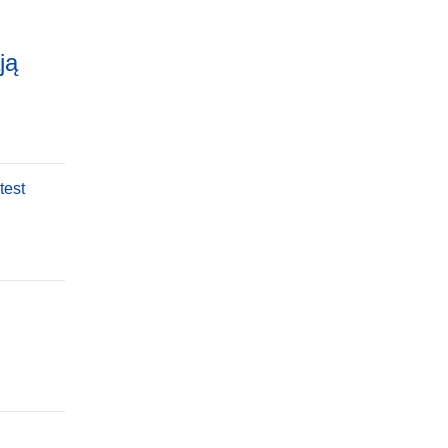
ją
test