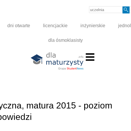
dni otwarte
licencjackie
inżynierskie
jednol
dla ósmoklasisty
ntyczna, matura 2015 - poziom
dpowiedzi