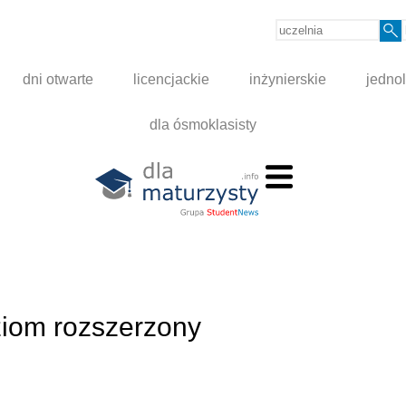
dni otwarte
licencjackie
inżynierskie
jednol
dla ósmoklasisty
ziom rozszerzony