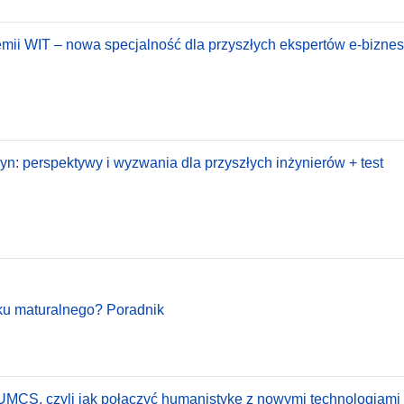
emii WIT – nowa specjalność dla przyszłych ekspertów e-biznesu
: perspektywy i wyzwania dla przyszłych inżynierów + test
oku maturalnego? Poradnik
 UMCS, czyli jak połączyć humanistykę z nowymi technologiami 