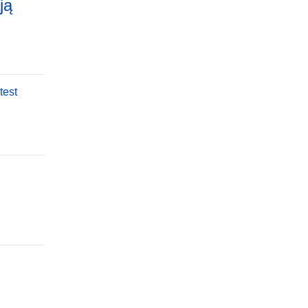
ją
test