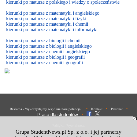
kierunki po maturze z polskiego i wiedzy o społeczeństwie
kierunki po maturze z matematyki i angielskiego
kierunki po maturze z matematyki i fizyki
kierunki po maturze z matematyki i chemii
kierunki po maturze z matematyki i informatyki
kierunki po maturze z biologii i chemii
kierunki po maturze z biologii i
angielskiego
kierunki po maturze z
chemii i
angielskiego
kierunki po maturze z biologii i geografii
kierunki po maturze z chemii i geografii
•
•
•
Reklama - Wykorzystajmy wspólnie nasz potencjał!
Kontakt
Patronat
Praca dla studentów
•
Polityka Prywatności
Grupa StudentNews.pl Sp. z o.o. i jej partnerzy