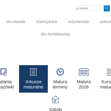
dni otwarte
licencjackie
inżynierskie
jednol
dla ósmoklasisty
adania
Arkusze
Matura
Matura
Kurs
azówki
maturalne
terminy
2026
matur
Szkoły