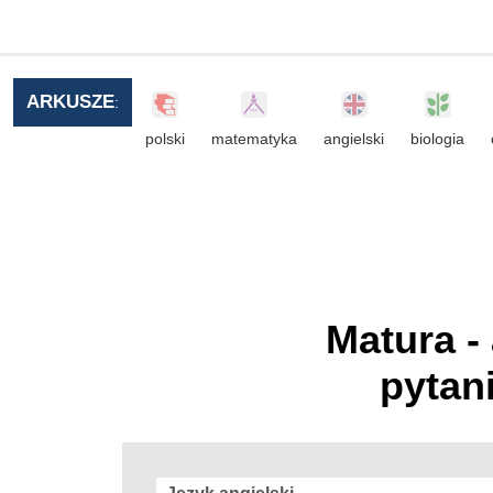
ARKUSZE
:
polski
matematyka
angielski
biologia
Matura -
pytan