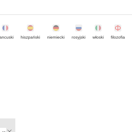
rancuski
hiszpański
niemiecki
rosyjski
włoski
filozofia