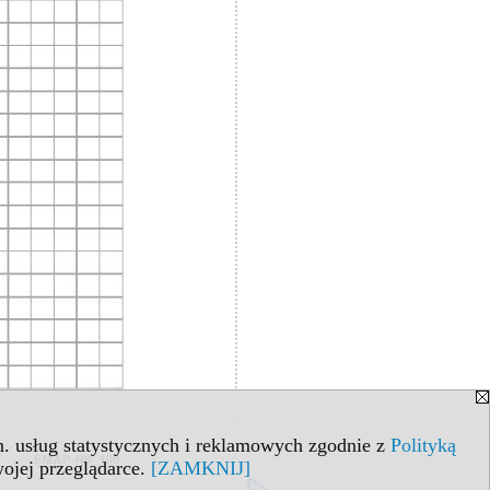
in. usług statystycznych i reklamowych zgodnie z
Polityką
ojej przeglądarce.
[ZAMKNIJ]