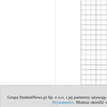
Grupa StudentNews.pl Sp. z o.o. i jej partnerzy używają
Prywatności
. Możesz określić