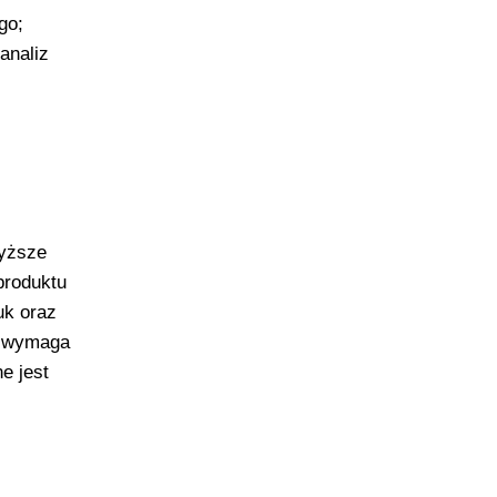
go;
analiz
wyższe
produktu
uk oraz
) wymaga
e jest