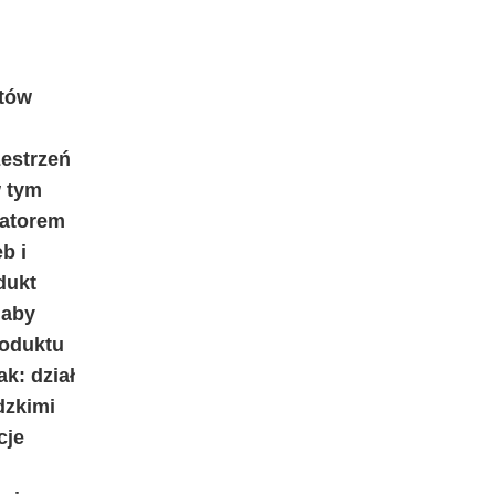
ntów
zestrzeń
w tym
watorem
b i
dukt
 aby
roduktu
k: dział
dzkimi
cje