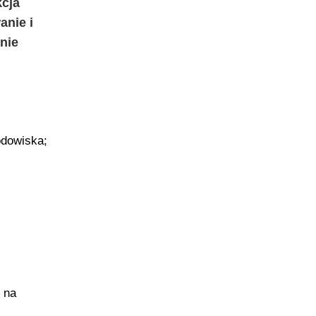
kcja
anie i
anie
odowiska;
 na