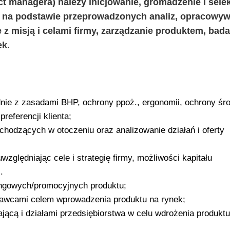
 managera) należy inicjowanie, gromadzenie i sele
 na podstawie przeprowadzonych analiz, opracowyw
 z misją i celami firmy, zarządzanie produktem, bad
ek.
nie z zasadami BHP, ochrony ppoż., ergonomii, ochrony śr
preferencji klienta;
chodzących w otoczeniu oraz analizowanie działań i oferty
ględniając cele i strategię firmy, możliwości kapitału
.
tingowych/promocyjnych produktu;
tawcami celem wprowadzenia produktu na rynek;
ącą i działami przedsiębiorstwa w celu wdrożenia produktu