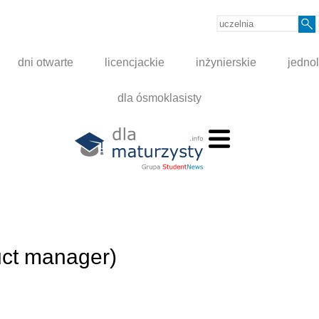
dni otwarte
licencjackie
inżynierskie
jednol
dla ósmoklasisty
uct manager)