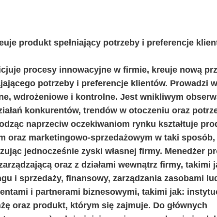
je produkt spełniający potrzeby i preferencje klie
cjuje procesy innowacyjne w firmie, kreuje nową pr
ającego potrzeby i preferencje klientów. Prowadzi 
czne, wdrożeniowe i kontrolne. Jest wnikliwym obser
ałań konkurentów, trendów w otoczeniu oraz potrze
hodząc naprzeciw oczekiwaniom rynku kształtuje pro
ym oraz marketingowo-sprzedażowym w taki sposób,
zując jednocześnie zyski własnej firmy. Menedżer p
rządzającą oraz z działami wewnątrz firmy, takimi ja
ingu i sprzedaży, finansowy, zarządzania zasobami lu
ientami i partnerami biznesowymi, takimi jak: instytu
żę oraz produkt, którym się zajmuje. Do głównych