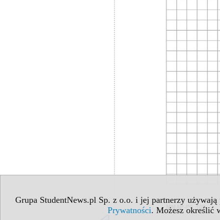
Grupa StudentNews.pl Sp. z o.o. i jej partnerzy używają
Prywatności
. Możesz określić