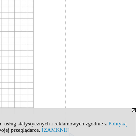
in. usług statystycznych i reklamowych zgodnie z
Polityką
ojej przeglądarce.
[ZAMKNIJ]