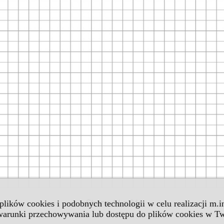
 plików cookies i podobnych technologii w celu realizacji m.
 warunki przechowywania lub dostępu do plików cookies w Tw