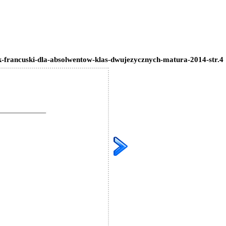
k-francuski-dla-absolwentow-klas-dwujezycznych-matura-2014-str.4