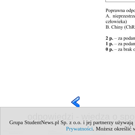
odpowiedzi - wiedza o spo
Grupa StudentNews.pl Sp. z o.o. i jej partnerzy używają
Prywatności
. Możesz określić