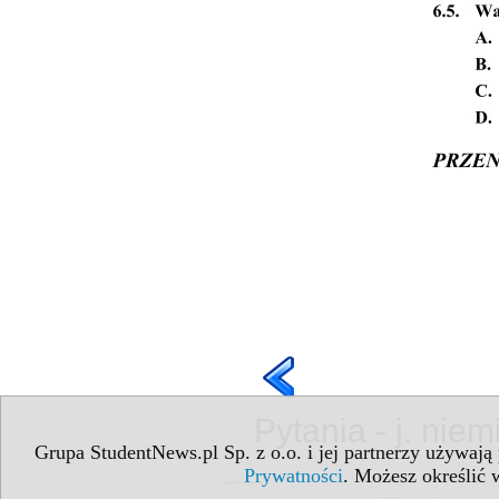
Pytania - j. niem
Grupa StudentNews.pl Sp. z o.o. i jej partnerzy używają
Prywatności
. Możesz określić