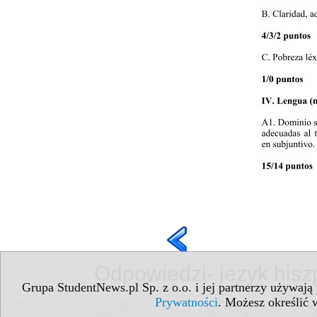
Odpowiedzi- jezyk hisz
Grupa StudentNews.pl Sp. z o.o. i jej partnerzy używają
Prywatności
. Możesz określić