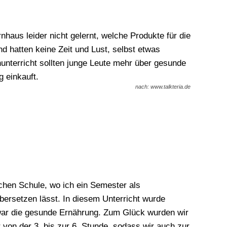
haus leider nicht gelernt, welche Produkte für die
nd hatten keine Zeit und Lust, selbst etwas
nterricht sollten junge Leute mehr über gesunde
 einkauft.
nach: www.talkteria.de
chen Schule, wo ich ein Semester als
ersetzen lässt. In diesem Unterricht wurde
 war die gesunde Ernährung. Zum Glück wurden wir
von der 3. bis zur 6. Stunde, sodass wir auch zur