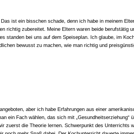
Das ist ein bisschen schade, denn ich habe in meinem Eltern
 richtig zubereitet. Meine Eltern waren beide berufstätig u
 standen bei uns auf dem Speiseplan. Ich glaube, im Kochu
dlichen bewusst zu machen, wie man richtig und preisgünstig
angeboten, aber ich habe Erfahrungen aus einer amerikanis
an ein Fach wählen, das sich mit „Gesundheitserziehung“ üb
ir zuerst die Theorie lernen. Schwerpunkt des Unterrichts
wir noch mehr Spaß dabei. Der Kochunterricht dauerte immer 