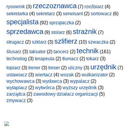
rzeczoznawca
rysownik
(3)
(7)
rzeźbiarz
(4)
sekretarka
(4)
sekretarz
(3)
serwisant
(2)
sortowacz
(6)
specjalista
(92)
sprzątaczka
(2)
sprzedawca
strażnik
(9)
stolarz
(6)
(7)
szlifierz
strugacz
(2)
szklarz
(3)
(10)
szwaczka
(2)
technik
ślusarz
(3)
taksator
(2)
tancerz
(2)
(161)
technolog
(3)
terapeuta
(2)
tłumacz
(2)
tokarz
(3)
urzędnik
topiarz
(3)
trener
(3)
treser
(2)
uliczny
(3)
(7)
ustawiacz
(3)
wiertacz
(4)
wozak
(2)
wulkanizator
(2)
wychowawca
(3)
wydawca
(3)
wypalacz
(2)
wytapiacz
(2)
wytwórca
(3)
wyższy urzędnik
(3)
zarządca
(2)
zawodowy działacz organizacji
(5)
zmywacz
(3)