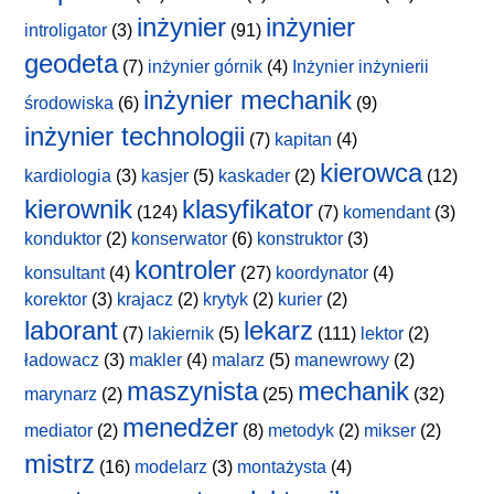
inżynier
inżynier
introligator
(3)
(91)
geodeta
(7)
inżynier górnik
(4)
Inżynier inżynierii
inżynier mechanik
środowiska
(6)
(9)
inżynier technologii
(7)
kapitan
(4)
kierowca
kardiologia
(3)
kasjer
(5)
kaskader
(2)
(12)
kierownik
klasyfikator
(124)
(7)
komendant
(3)
konduktor
(2)
konserwator
(6)
konstruktor
(3)
kontroler
konsultant
(4)
(27)
koordynator
(4)
korektor
(3)
krajacz
(2)
krytyk
(2)
kurier
(2)
laborant
lekarz
(7)
lakiernik
(5)
(111)
lektor
(2)
ładowacz
(3)
makler
(4)
malarz
(5)
manewrowy
(2)
maszynista
mechanik
marynarz
(2)
(25)
(32)
menedżer
mediator
(2)
(8)
metodyk
(2)
mikser
(2)
mistrz
(16)
modelarz
(3)
montażysta
(4)