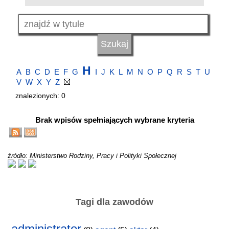
H
A
B
C
D
E
F
G
I
J
K
L
M
N
O
P
Q
R
S
T
U
V
W
X
Y
Z
znalezionych: 0
Brak wpisów spełniających wybrane kryteria
źródło: Ministerstwo Rodziny, Pracy i Polityki Społecznej
Tagi dla zawodów
administrator