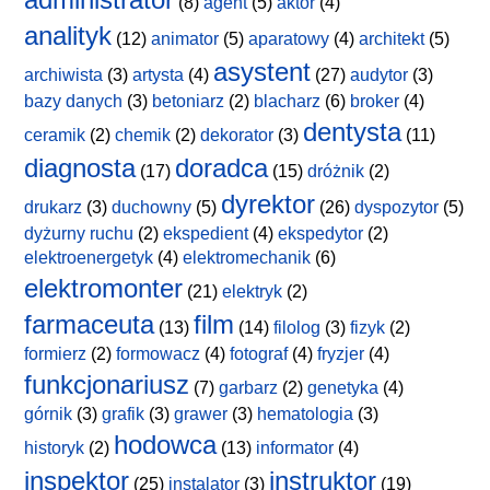
(8)
agent
(5)
aktor
(4)
analityk
(12)
animator
(5)
aparatowy
(4)
architekt
(5)
asystent
archiwista
(3)
artysta
(4)
(27)
audytor
(3)
bazy danych
(3)
betoniarz
(2)
blacharz
(6)
broker
(4)
dentysta
ceramik
(2)
chemik
(2)
dekorator
(3)
(11)
diagnosta
doradca
(17)
(15)
dróżnik
(2)
dyrektor
drukarz
(3)
duchowny
(5)
(26)
dyspozytor
(5)
dyżurny ruchu
(2)
ekspedient
(4)
ekspedytor
(2)
elektroenergetyk
(4)
elektromechanik
(6)
elektromonter
(21)
elektryk
(2)
farmaceuta
film
(13)
(14)
filolog
(3)
fizyk
(2)
formierz
(2)
formowacz
(4)
fotograf
(4)
fryzjer
(4)
funkcjonariusz
(7)
garbarz
(2)
genetyka
(4)
górnik
(3)
grafik
(3)
grawer
(3)
hematologia
(3)
hodowca
historyk
(2)
(13)
informator
(4)
inspektor
instruktor
(25)
instalator
(3)
(19)