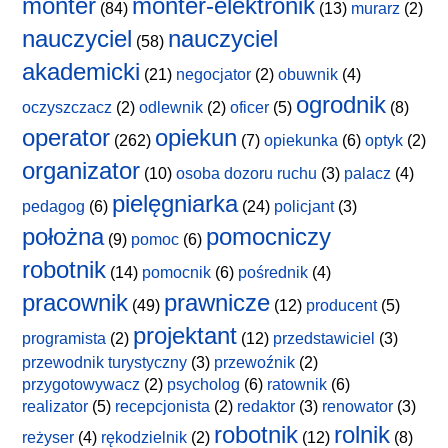
monter
monter-elektronik
(84)
(13)
murarz
(2)
nauczyciel
nauczyciel
(58)
akademicki
(21)
negocjator
(2)
obuwnik
(4)
ogrodnik
oczyszczacz
(2)
odlewnik
(2)
oficer
(5)
(8)
operator
opiekun
(262)
(7)
opiekunka
(6)
optyk
(2)
organizator
(10)
osoba dozoru ruchu
(3)
palacz
(4)
pielęgniarka
pedagog
(6)
(24)
policjant
(3)
położna
pomocniczy
(9)
pomoc
(6)
robotnik
(14)
pomocnik
(6)
pośrednik
(4)
pracownik
prawnicze
(49)
(12)
producent
(5)
projektant
programista
(2)
(12)
przedstawiciel
(3)
przewodnik turystyczny
(3)
przewoźnik
(2)
przygotowywacz
(2)
psycholog
(6)
ratownik
(6)
realizator
(5)
recepcjonista
(2)
redaktor
(3)
renowator
(3)
robotnik
rolnik
reżyser
(4)
rękodzielnik
(2)
(12)
(8)