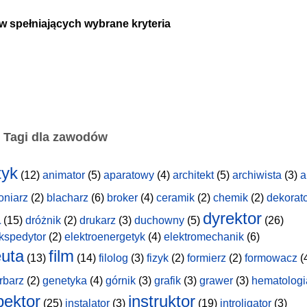
w spełniających wybrane kryteria
Tagi dla zawodów
tyk
(12)
animator
(5)
aparatowy
(4)
architekt
(5)
archiwista
(3)
a
oniarz
(2)
blacharz
(6)
broker
(4)
ceramik
(2)
chemik
(2)
dekorat
a
dyrektor
(15)
dróżnik
(2)
drukarz
(3)
duchowny
(5)
(26)
kspedytor
(2)
elektroenergetyk
(4)
elektromechanik
(6)
uta
film
(13)
(14)
filolog
(3)
fizyk
(2)
formierz
(2)
formowacz
(
rbarz
(2)
genetyka
(4)
górnik
(3)
grafik
(3)
grawer
(3)
hematologi
pektor
instruktor
(25)
instalator
(3)
(19)
introligator
(3)