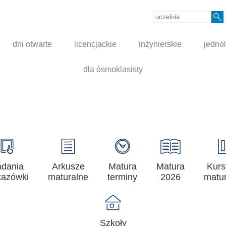
dni otwarte
licencjackie
inżynierskie
jednol
dla ósmoklasisty
adania
Arkusze
Matura
Matura
Kurs
azówki
maturalne
terminy
2026
matur
Szkoły