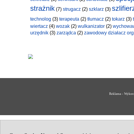
strażnik
szlifier
(7)
strugacz
(2)
szklarz
(3)
technolog
(3)
terapeuta
(2)
tłumacz
(2)
tokarz
(3)
wiertacz
(4)
wozak
(2)
wulkanizator
(2)
wychowa
urzędnik
(3)
zarządca
(2)
zawodowy działacz org
Reklama - Wykorz