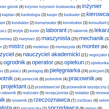
inżynier
nier górnik
(4)
Inżynier inżynierii środowiska
(6)
kierowca
)
kapitan
(4)
kardiologia
(3)
kasjer
(5)
kaskader
(2)
ant
(3)
konduktor
(2)
konserwator
(6)
konstruktor
(3)
konsultant
(
laborant
lekar
jacz
(2)
krytyk
(2)
kurier
(2)
(7)
lakiernik
(5)
maszynista
mechanik
ewrowy
(2)
marynarz
(2)
(25)
(3
mistrz
monter
er
(2)
(16)
modelarz
(3)
montażysta
(4)
(84)
zyciel
nauczyciel akademicki
(58)
(21)
negocjator
(
ogrodnik
operator
opiekun
5)
(8)
(262)
(7)
opiekunka
pielęgniarka
hu
(3)
palacz
(4)
pedagog
(6)
(24)
policjant
(3
otnik
pracownik
(14)
pomocnik
(6)
pośrednik
(4)
(49)
projektant
(12)
przedstawiciel
(3)
przewodnik turystyczny
(
)
ratownik
(6)
realizator
(5)
recepcjonista
(2)
redaktor
(3)
renowa
nik
rzeczoznawca
(8)
rysownik
(3)
(7)
rzeźbiarz
(4)
sekre
lista
sprzedawca
(92)
sprzątaczka
(2)
(9)
stolarz
(6)