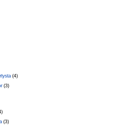
rtysta
(4)
or
(3)
4)
a
(3)