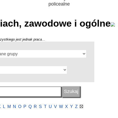
policealne
iach, zawodowe i ogólne
zystkiego jest jednak praca...
K
L
M
N
O
P
Q
R
S
T
U
V
W
X
Y
Z