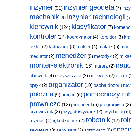
inżynier
inżynier geodeta
(91)
(7)
inży
mechanik
inżynier technologii
(9)
(7
kierownik
klasyfikator
(124)
(7)
komend
kontroler
(27)
koordynator
(4)
korektor
(3)
kra
lektor
(2)
ładowacz
(3)
makler
(4)
malarz
(5)
man
menedżer
mediator
(2)
(8)
metodyk
(2)
miks
monter-elektronik
nauc
(13)
murarz
(2)
obuwnik
(4)
oczyszczacz
(2)
odlewnik
(2)
oficer
(
organizator
optyk
(2)
(10)
osoba dozoru ruc
położna
pomocniczy rob
(9)
pomoc
(6)
prawnicze
(12)
producent
(5)
programista
(2)
przewoźnik
(2)
przygotowywacz
(2)
psycholog
(6
robotnik
rol
reżyser
(4)
rękodzielnik
(2)
(12)
specja
sekretarz
(3)
serwisant
(2)
sortowacz
(6)