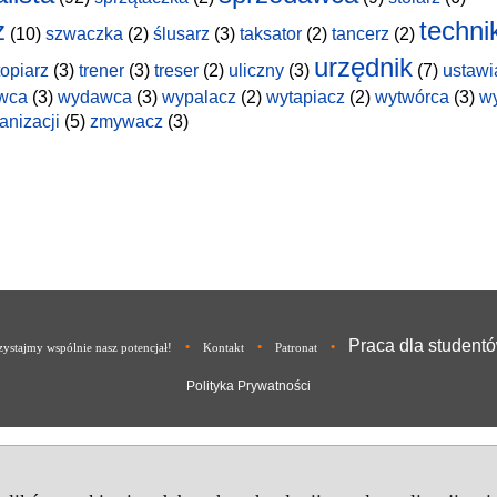
z
techni
(10)
szwaczka
(2)
ślusarz
(3)
taksator
(2)
tancerz
(2)
urzędnik
topiarz
(3)
trener
(3)
treser
(2)
uliczny
(3)
(7)
ustawi
wca
(3)
wydawca
(3)
wypalacz
(2)
wytapiacz
(2)
wytwórca
(3)
w
anizacji
(5)
zmywacz
(3)
Praca dla student
•
•
•
ystajmy wspólnie nasz potencjał!
Kontakt
Patronat
Polityka Prywatności