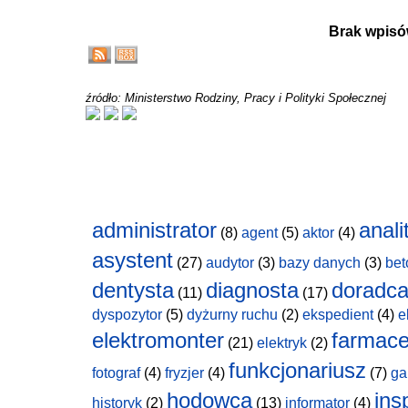
Brak wpisó
źródło: Ministerstwo Rodziny, Pracy i Polityki Społecznej
administrator
anali
(8)
agent
(5)
aktor
(4)
asystent
(27)
audytor
(3)
bazy danych
(3)
bet
dentysta
diagnosta
doradc
(11)
(17)
dyspozytor
(5)
dyżurny ruchu
(2)
ekspedient
(4)
e
elektromonter
farmace
(21)
elektryk
(2)
funkcjonariusz
fotograf
(4)
fryzjer
(4)
(7)
ga
hodowca
ins
historyk
(2)
(13)
informator
(4)