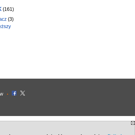
k
(161)
acz
(3)
yższy
ów
•