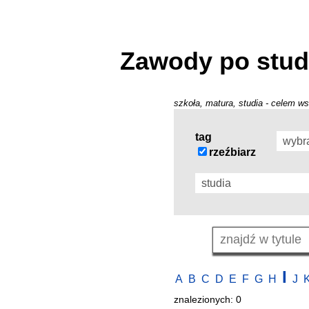
Zawody po stud
szkoła, matura, studia - celem ws
tag
rzeźbiarz
I
A
B
C
D
E
F
G
H
J
znalezionych: 0