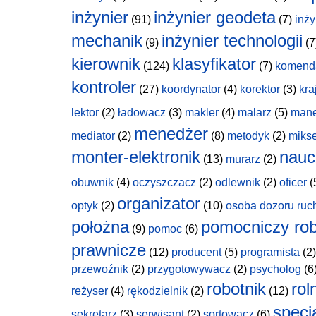
inżynier
inżynier geodeta
(91)
(7)
inży
mechanik
inżynier technologii
(9)
(7
kierownik
klasyfikator
(124)
(7)
komend
kontroler
(27)
koordynator
(4)
korektor
(3)
kra
lektor
(2)
ładowacz
(3)
makler
(4)
malarz
(5)
man
menedżer
mediator
(2)
(8)
metodyk
(2)
miks
monter-elektronik
nauc
(13)
murarz
(2)
obuwnik
(4)
oczyszczacz
(2)
odlewnik
(2)
oficer
(
organizator
optyk
(2)
(10)
osoba dozoru ruc
położna
pomocniczy rob
(9)
pomoc
(6)
prawnicze
(12)
producent
(5)
programista
(2)
przewoźnik
(2)
przygotowywacz
(2)
psycholog
(6
robotnik
rol
reżyser
(4)
rękodzielnik
(2)
(12)
specja
sekretarz
(3)
serwisant
(2)
sortowacz
(6)