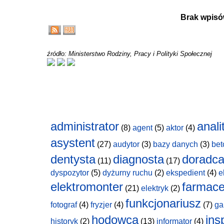
Brak wpisó
źródło: Ministerstwo Rodziny, Pracy i Polityki Społecznej
administrator
anali
(8)
agent
(5)
aktor
(4)
asystent
(27)
audytor
(3)
bazy danych
(3)
bet
dentysta
diagnosta
doradc
(11)
(17)
dyspozytor
(5)
dyżurny ruchu
(2)
ekspedient
(4)
e
elektromonter
farmace
(21)
elektryk
(2)
funkcjonariusz
fotograf
(4)
fryzjer
(4)
(7)
ga
hodowca
ins
historyk
(2)
(13)
informator
(4)