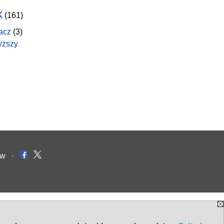
k
(161)
acz
(3)
yższy
ów
•