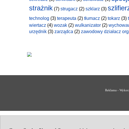
strażnik
szlifier
(7)
strugacz
(2)
szklarz
(3)
technolog
(3)
terapeuta
(2)
tłumacz
(2)
tokarz
(3)
wiertacz
(4)
wozak
(2)
wulkanizator
(2)
wychowa
urzędnik
(3)
zarządca
(2)
zawodowy działacz org
Reklama - Wykorz