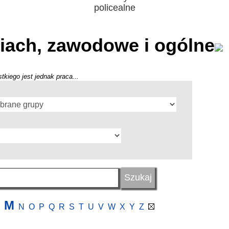
policealne
iach, zawodowe i ogólne
tkiego jest jednak praca...
M
N
O
P
Q
R
S
T
U
V
W
X
Y
Z