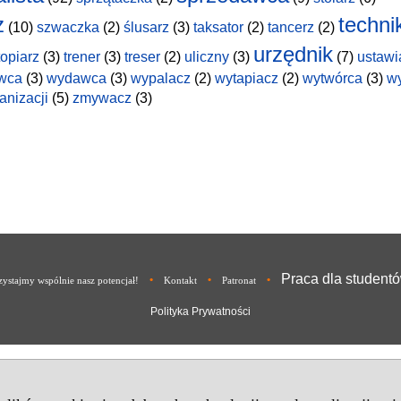
z
techni
(10)
szwaczka
(2)
ślusarz
(3)
taksator
(2)
tancerz
(2)
urzędnik
topiarz
(3)
trener
(3)
treser
(2)
uliczny
(3)
(7)
ustawi
wca
(3)
wydawca
(3)
wypalacz
(2)
wytapiacz
(2)
wytwórca
(3)
w
anizacji
(5)
zmywacz
(3)
Praca dla student
•
•
•
ystajmy wspólnie nasz potencjał!
Kontakt
Patronat
Polityka Prywatności