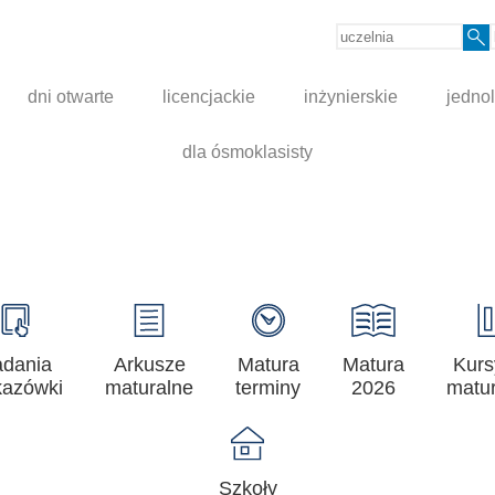
dni otwarte
licencjackie
inżynierskie
jednol
dla ósmoklasisty
adania
Arkusze
Matura
Matura
Kurs
azówki
maturalne
terminy
2026
matur
Szkoły