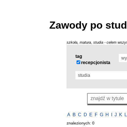
Zawody po stud
szkoła, matura, studia - celem wszys
tag
recepcjonista
A
B
C
D
E
F
G
H
I
J
K
L
znalezionych: 0