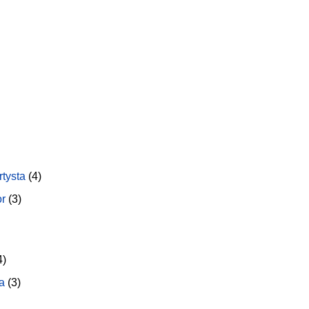
rtysta
(4)
or
(3)
4)
a
(3)