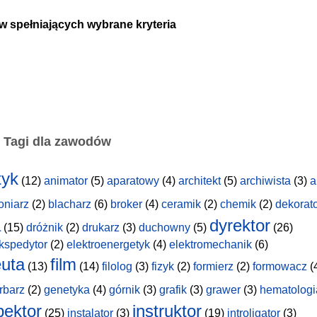
w spełniających wybrane kryteria
Tagi dla zawodów
tyk
(12)
animator
(5)
aparatowy
(4)
architekt
(5)
archiwista
(3)
a
oniarz
(2)
blacharz
(6)
broker
(4)
ceramik
(2)
chemik
(2)
dekorat
a
dyrektor
(15)
dróżnik
(2)
drukarz
(3)
duchowny
(5)
(26)
kspedytor
(2)
elektroenergetyk
(4)
elektromechanik
(6)
uta
film
(13)
(14)
filolog
(3)
fizyk
(2)
formierz
(2)
formowacz
(
rbarz
(2)
genetyka
(4)
górnik
(3)
grafik
(3)
grawer
(3)
hematologi
pektor
instruktor
(25)
instalator
(3)
(19)
introligator
(3)