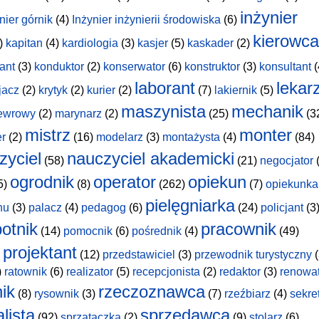
inżynier
nier górnik
(4)
Inżynier inżynierii środowiska
(6)
kierowca
)
kapitan
(4)
kardiologia
(3)
kasjer
(5)
kaskader
(2)
ant
(3)
konduktor
(2)
konserwator
(6)
konstruktor
(3)
konsultant
(
laborant
lekar
jacz
(2)
krytyk
(2)
kurier
(2)
(7)
lakiernik
(5)
maszynista
mechanik
ewrowy
(2)
marynarz
(2)
(25)
(3
mistrz
monter
er
(2)
(16)
modelarz
(3)
montażysta
(4)
(84)
zyciel
nauczyciel akademicki
(58)
(21)
negocjator
(
ogrodnik
operator
opiekun
5)
(8)
(262)
(7)
opiekunka
pielęgniarka
hu
(3)
palacz
(4)
pedagog
(6)
(24)
policjant
(3
otnik
pracownik
(14)
pomocnik
(6)
pośrednik
(4)
(49)
projektant
(12)
przedstawiciel
(3)
przewodnik turystyczny
(
)
ratownik
(6)
realizator
(5)
recepcjonista
(2)
redaktor
(3)
renowa
nik
rzeczoznawca
(8)
rysownik
(3)
(7)
rzeźbiarz
(4)
sekre
lista
sprzedawca
(92)
sprzątaczka
(2)
(9)
stolarz
(6)