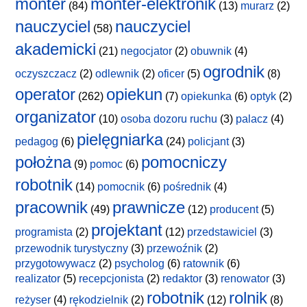
monter
monter-elektronik
(84)
(13)
murarz
(2)
nauczyciel
nauczyciel
(58)
akademicki
(21)
negocjator
(2)
obuwnik
(4)
ogrodnik
oczyszczacz
(2)
odlewnik
(2)
oficer
(5)
(8)
operator
opiekun
(262)
(7)
opiekunka
(6)
optyk
(2)
organizator
(10)
osoba dozoru ruchu
(3)
palacz
(4)
pielęgniarka
pedagog
(6)
(24)
policjant
(3)
położna
pomocniczy
(9)
pomoc
(6)
robotnik
(14)
pomocnik
(6)
pośrednik
(4)
pracownik
prawnicze
(49)
(12)
producent
(5)
projektant
programista
(2)
(12)
przedstawiciel
(3)
przewodnik turystyczny
(3)
przewoźnik
(2)
przygotowywacz
(2)
psycholog
(6)
ratownik
(6)
realizator
(5)
recepcjonista
(2)
redaktor
(3)
renowator
(3)
robotnik
rolnik
reżyser
(4)
rękodzielnik
(2)
(12)
(8)