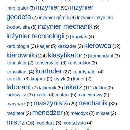
inżynier
inżynier
introligator
(3)
(91)
geodeta
(7)
inżynier górnik
(4)
Inżynier inżynierii
inżynier mechanik
środowiska
(6)
(9)
inżynier technologii
(7)
kapitan
(4)
kierowca
kardiologia
(3)
kasjer
(5)
kaskader
(2)
(12)
kierownik
klasyfikator
(124)
(7)
komendant
(3)
konduktor
(2)
konserwator
(6)
konstruktor
(3)
kontroler
konsultant
(4)
(27)
koordynator
(4)
korektor
(3)
krajacz
(2)
krytyk
(2)
kurier
(2)
laborant
lekarz
(7)
lakiernik
(5)
(111)
lektor
(2)
ładowacz
(3)
makler
(4)
malarz
(5)
manewrowy
(2)
maszynista
mechanik
marynarz
(2)
(25)
(32)
menedżer
mediator
(2)
(8)
metodyk
(2)
mikser
(2)
mistrz
(16)
modelarz
(3)
montażysta
(4)