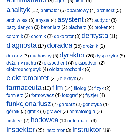
(8)
agent
(5)
aktor
(4)
analityk
(12)
animator
(5)
aparatowy
(4)
architekt
(5)
asystent
archiwista
(3)
artysta
(4)
(27)
audytor
(3)
bazy danych
(3)
betoniarz
(2)
blacharz
(6)
broker
(4)
dentysta
ceramik
(2)
chemik
(2)
dekorator
(3)
(11)
diagnosta
doradca
(17)
(15)
dróżnik
(2)
dyrektor
drukarz
(3)
duchowny
(5)
(26)
dyspozytor
(5)
dyżurny ruchu
(2)
ekspedient
(4)
ekspedytor
(2)
elektroenergetyk
(4)
elektromechanik
(6)
elektromonter
(21)
elektryk
(2)
farmaceuta
film
(13)
(14)
filolog
(3)
fizyk
(2)
formierz
(2)
formowacz
(4)
fotograf
(4)
fryzjer
(4)
funkcjonariusz
(7)
garbarz
(2)
genetyka
(4)
górnik
(3)
grafik
(3)
grawer
(3)
hematologia
(3)
hodowca
historyk
(2)
(13)
informator
(4)
inspektor
instruktor
(25)
instalator
(3)
(19)