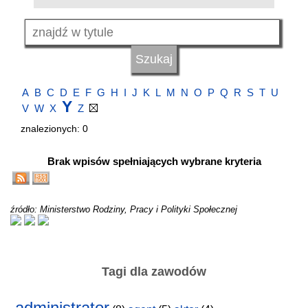
A
B
C
D
E
F
G
H
I
J
K
L
M
N
O
P
Q
R
S
T
U
Y
V
W
X
Z
znalezionych: 0
Brak wpisów spełniających wybrane kryteria
źródło: Ministerstwo Rodziny, Pracy i Polityki Społecznej
Tagi dla zawodów
administrator