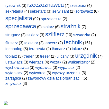
rzeczoznawca
rysownik
(3)
(7)
rzeźbiarz
(4)
sekretarka
(4)
sekretarz
(3)
serwisant
(2)
sortowacz
(6)
specjalista
(92)
sprzątaczka
(2)
sprzedawca
strażnik
(9)
stolarz
(6)
(7)
szlifierz
strugacz
(2)
szklarz
(3)
(10)
szwaczka
(2)
technik
ślusarz
(3)
taksator
(2)
tancerz
(2)
(161)
technolog
(3)
terapeuta
(2)
tłumacz
(2)
tokarz
(3)
urzędnik
topiarz
(3)
trener
(3)
treser
(2)
uliczny
(3)
(7)
ustawiacz
(3)
wiertacz
(4)
wozak
(2)
wulkanizator
(2)
wychowawca
(3)
wydawca
(3)
wypalacz
(2)
wytapiacz
(2)
wytwórca
(3)
wyższy urzędnik
(3)
zarządca
(2)
zawodowy działacz organizacji
(5)
zmywacz
(3)