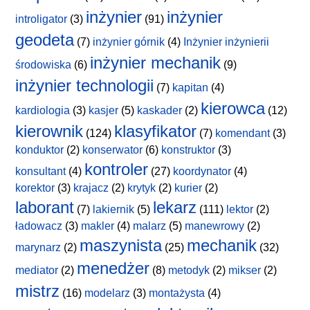
inżynier
inżynier
introligator
(3)
(91)
geodeta
(7)
inżynier górnik
(4)
Inżynier inżynierii
inżynier mechanik
środowiska
(6)
(9)
inżynier technologii
(7)
kapitan
(4)
kierowca
kardiologia
(3)
kasjer
(5)
kaskader
(2)
(12)
kierownik
klasyfikator
(124)
(7)
komendant
(3)
konduktor
(2)
konserwator
(6)
konstruktor
(3)
kontroler
konsultant
(4)
(27)
koordynator
(4)
korektor
(3)
krajacz
(2)
krytyk
(2)
kurier
(2)
laborant
lekarz
(7)
lakiernik
(5)
(111)
lektor
(2)
ładowacz
(3)
makler
(4)
malarz
(5)
manewrowy
(2)
maszynista
mechanik
marynarz
(2)
(25)
(32)
menedżer
mediator
(2)
(8)
metodyk
(2)
mikser
(2)
mistrz
(16)
modelarz
(3)
montażysta
(4)