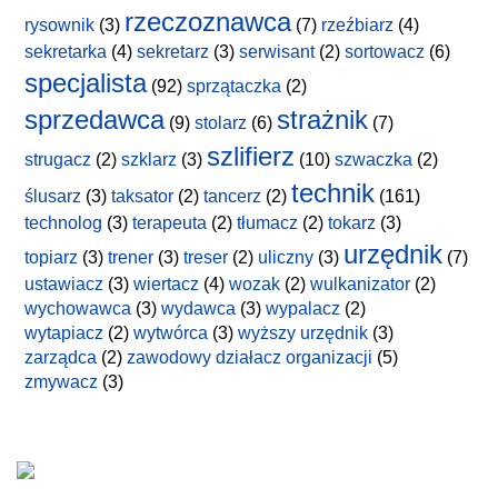
rzeczoznawca
rysownik
(3)
(7)
rzeźbiarz
(4)
sekretarka
(4)
sekretarz
(3)
serwisant
(2)
sortowacz
(6)
specjalista
(92)
sprzątaczka
(2)
sprzedawca
strażnik
(9)
stolarz
(6)
(7)
szlifierz
strugacz
(2)
szklarz
(3)
(10)
szwaczka
(2)
technik
ślusarz
(3)
taksator
(2)
tancerz
(2)
(161)
technolog
(3)
terapeuta
(2)
tłumacz
(2)
tokarz
(3)
urzędnik
topiarz
(3)
trener
(3)
treser
(2)
uliczny
(3)
(7)
ustawiacz
(3)
wiertacz
(4)
wozak
(2)
wulkanizator
(2)
wychowawca
(3)
wydawca
(3)
wypalacz
(2)
wytapiacz
(2)
wytwórca
(3)
wyższy urzędnik
(3)
zarządca
(2)
zawodowy działacz organizacji
(5)
zmywacz
(3)