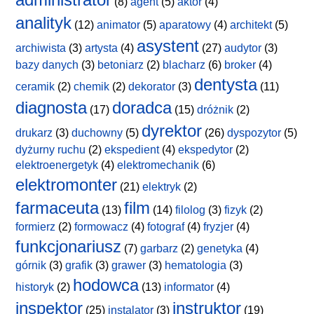
(8)
agent
(5)
aktor
(4)
analityk
(12)
animator
(5)
aparatowy
(4)
architekt
(5)
asystent
archiwista
(3)
artysta
(4)
(27)
audytor
(3)
bazy danych
(3)
betoniarz
(2)
blacharz
(6)
broker
(4)
dentysta
ceramik
(2)
chemik
(2)
dekorator
(3)
(11)
diagnosta
doradca
(17)
(15)
dróżnik
(2)
dyrektor
drukarz
(3)
duchowny
(5)
(26)
dyspozytor
(5)
dyżurny ruchu
(2)
ekspedient
(4)
ekspedytor
(2)
elektroenergetyk
(4)
elektromechanik
(6)
elektromonter
(21)
elektryk
(2)
farmaceuta
film
(13)
(14)
filolog
(3)
fizyk
(2)
formierz
(2)
formowacz
(4)
fotograf
(4)
fryzjer
(4)
funkcjonariusz
(7)
garbarz
(2)
genetyka
(4)
górnik
(3)
grafik
(3)
grawer
(3)
hematologia
(3)
hodowca
historyk
(2)
(13)
informator
(4)
inspektor
instruktor
(25)
instalator
(3)
(19)