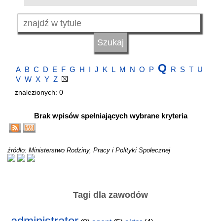
Q
A
B
C
D
E
F
G
H
I
J
K
L
M
N
O
P
R
S
T
U
V
W
X
Y
Z
znalezionych: 0
Brak wpisów spełniających wybrane kryteria
źródło: Ministerstwo Rodziny, Pracy i Polityki Społecznej
Tagi dla zawodów
administrator