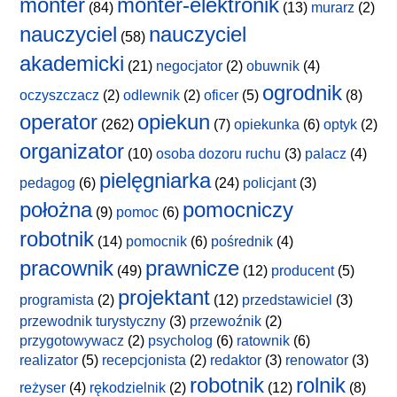
monter
monter-elektronik
(84)
(13)
murarz
(2)
nauczyciel
nauczyciel
(58)
akademicki
(21)
negocjator
(2)
obuwnik
(4)
ogrodnik
oczyszczacz
(2)
odlewnik
(2)
oficer
(5)
(8)
operator
opiekun
(262)
(7)
opiekunka
(6)
optyk
(2)
organizator
(10)
osoba dozoru ruchu
(3)
palacz
(4)
pielęgniarka
pedagog
(6)
(24)
policjant
(3)
położna
pomocniczy
(9)
pomoc
(6)
robotnik
(14)
pomocnik
(6)
pośrednik
(4)
pracownik
prawnicze
(49)
(12)
producent
(5)
projektant
programista
(2)
(12)
przedstawiciel
(3)
przewodnik turystyczny
(3)
przewoźnik
(2)
przygotowywacz
(2)
psycholog
(6)
ratownik
(6)
realizator
(5)
recepcjonista
(2)
redaktor
(3)
renowator
(3)
robotnik
rolnik
reżyser
(4)
rękodzielnik
(2)
(12)
(8)