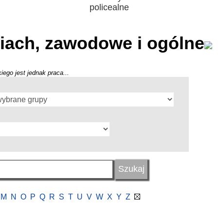
policealne
iach, zawodowe i ogólne
iego jest jednak praca...
M
N
O
P
Q
R
S
T
U
V
W
X
Y
Z