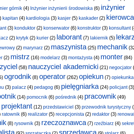
inżynier
nier górnik
(4)
Inżynier inżynierii środowiska
(6)
kierowca
)
kapitan
(4)
kardiologia
(3)
kasjer
(5)
kaskader
(2)
ant
(3)
konduktor
(2)
konserwator
(6)
konstruktor
(3)
konsultant
(
laborant
lekar
jacz
(2)
krytyk
(2)
kurier
(2)
(7)
lakiernik
(5)
maszynista
mechanik
ewrowy
(2)
marynarz
(2)
(25)
(3
mistrz
monter
er
(2)
(16)
modelarz
(3)
montażysta
(4)
(84)
zyciel
nauczyciel akademicki
(58)
(21)
negocjator
(
ogrodnik
operator
opiekun
5)
(8)
(262)
(7)
opiekunka
pielęgniarka
hu
(3)
palacz
(4)
pedagog
(6)
(24)
policjant
(3
otnik
pracownik
(14)
pomocnik
(6)
pośrednik
(4)
(49)
projektant
(12)
przedstawiciel
(3)
przewodnik turystyczny
(
)
ratownik
(6)
realizator
(5)
recepcjonista
(2)
redaktor
(3)
renowa
nik
rzeczoznawca
(8)
rysownik
(3)
(7)
rzeźbiarz
(4)
sekre
lista
sprzedawca
(92)
sprzątaczka
(2)
(9)
stolarz
(6)