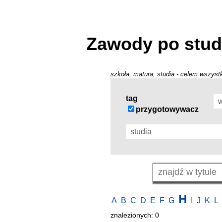
Zawody po stud
szkoła, matura, studia - celem wszystk
tag
przygotowywacz
H
A
B
C
D
E
F
G
I
J
K
L
znalezionych: 0