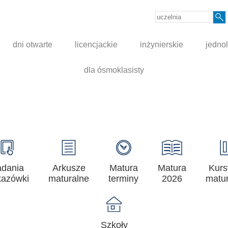
dni otwarte
licencjackie
inżynierskie
jednol
dla ósmoklasisty
adania
Arkusze
Matura
Matura
Kurs
azówki
maturalne
terminy
2026
matur
Szkoły