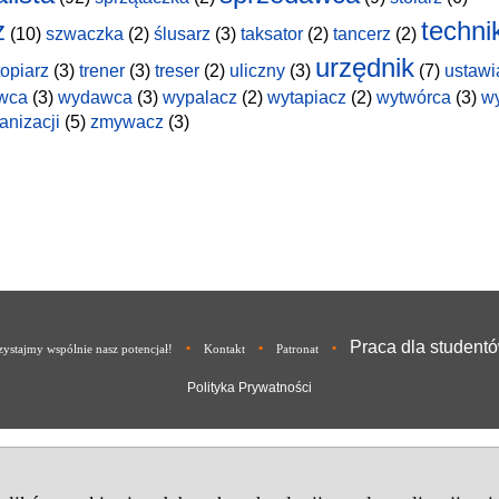
z
techni
(10)
szwaczka
(2)
ślusarz
(3)
taksator
(2)
tancerz
(2)
urzędnik
topiarz
(3)
trener
(3)
treser
(2)
uliczny
(3)
(7)
ustawi
wca
(3)
wydawca
(3)
wypalacz
(2)
wytapiacz
(2)
wytwórca
(3)
w
anizacji
(5)
zmywacz
(3)
Praca dla student
•
•
•
ystajmy wspólnie nasz potencjał!
Kontakt
Patronat
Polityka Prywatności