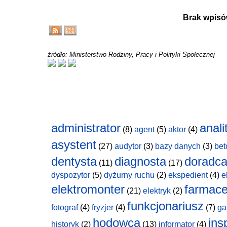
Brak wpisó
źródło: Ministerstwo Rodziny, Pracy i Polityki Społecznej
administrator
anali
(8)
agent
(5)
aktor
(4)
asystent
(27)
audytor
(3)
bazy danych
(3)
bet
dentysta
diagnosta
doradc
(11)
(17)
dyspozytor
(5)
dyżurny ruchu
(2)
ekspedient
(4)
e
elektromonter
farmace
(21)
elektryk
(2)
funkcjonariusz
fotograf
(4)
fryzjer
(4)
(7)
ga
hodowca
ins
historyk
(2)
(13)
informator
(4)