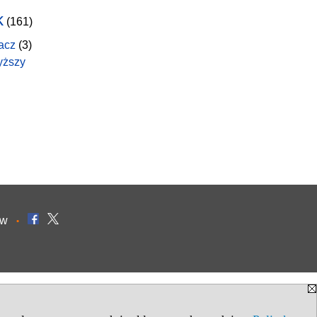
k
(161)
acz
(3)
yższy
ów
•