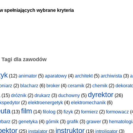
w spełniających wybrane kryteria
Tagi dla zawodów
tyk
(12)
animator
(5)
aparatowy
(4)
architekt
(5)
archiwista
(3)
a
oniarz
(2)
blacharz
(6)
broker
(4)
ceramik
(2)
chemik
(2)
dekorat
a
dyrektor
(15)
dróżnik
(2)
drukarz
(3)
duchowny
(5)
(26)
kspedytor
(2)
elektroenergetyk
(4)
elektromechanik
(6)
uta
film
(13)
(14)
filolog
(3)
fizyk
(2)
formierz
(2)
formowacz
(
rbarz
(2)
genetyka
(4)
górnik
(3)
grafik
(3)
grawer
(3)
hematologi
pektor
instruktor
(25)
instalator
(3)
(19)
introligator
(3)