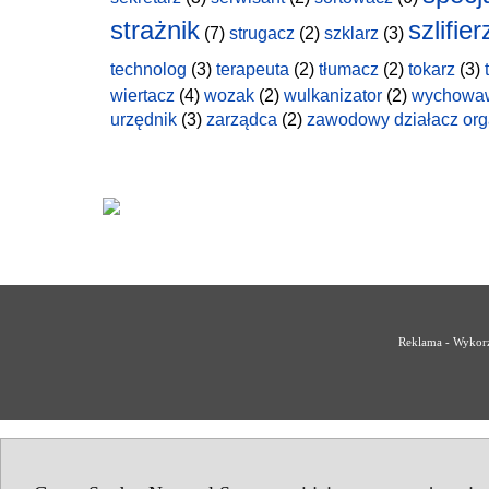
strażnik
szlifier
(7)
strugacz
(2)
szklarz
(3)
technolog
(3)
terapeuta
(2)
tłumacz
(2)
tokarz
(3)
wiertacz
(4)
wozak
(2)
wulkanizator
(2)
wychowa
urzędnik
(3)
zarządca
(2)
zawodowy działacz org
Reklama - Wykorz