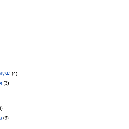
rtysta
(4)
or
(3)
4)
a
(3)