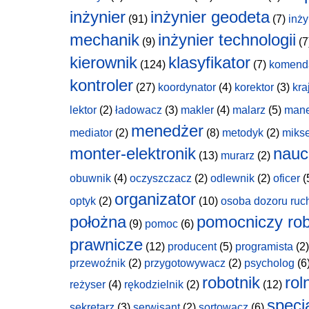
inżynier
inżynier geodeta
(91)
(7)
inży
mechanik
inżynier technologii
(9)
(7
kierownik
klasyfikator
(124)
(7)
komend
kontroler
(27)
koordynator
(4)
korektor
(3)
kra
lektor
(2)
ładowacz
(3)
makler
(4)
malarz
(5)
man
menedżer
mediator
(2)
(8)
metodyk
(2)
miks
monter-elektronik
nauc
(13)
murarz
(2)
obuwnik
(4)
oczyszczacz
(2)
odlewnik
(2)
oficer
(
organizator
optyk
(2)
(10)
osoba dozoru ruc
położna
pomocniczy rob
(9)
pomoc
(6)
prawnicze
(12)
producent
(5)
programista
(2)
przewoźnik
(2)
przygotowywacz
(2)
psycholog
(6
robotnik
rol
reżyser
(4)
rękodzielnik
(2)
(12)
specja
sekretarz
(3)
serwisant
(2)
sortowacz
(6)