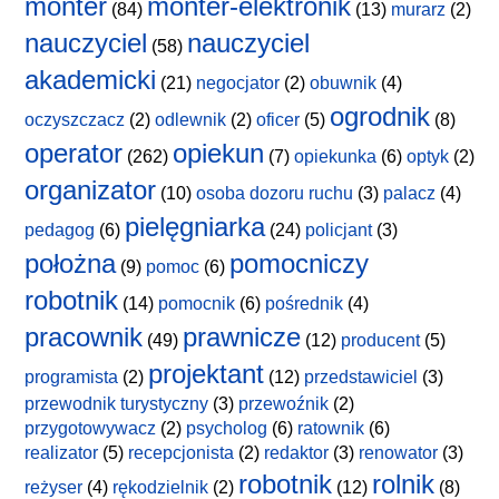
monter
monter-elektronik
(84)
(13)
murarz
(2)
nauczyciel
nauczyciel
(58)
akademicki
(21)
negocjator
(2)
obuwnik
(4)
ogrodnik
oczyszczacz
(2)
odlewnik
(2)
oficer
(5)
(8)
operator
opiekun
(262)
(7)
opiekunka
(6)
optyk
(2)
organizator
(10)
osoba dozoru ruchu
(3)
palacz
(4)
pielęgniarka
pedagog
(6)
(24)
policjant
(3)
położna
pomocniczy
(9)
pomoc
(6)
robotnik
(14)
pomocnik
(6)
pośrednik
(4)
pracownik
prawnicze
(49)
(12)
producent
(5)
projektant
programista
(2)
(12)
przedstawiciel
(3)
przewodnik turystyczny
(3)
przewoźnik
(2)
przygotowywacz
(2)
psycholog
(6)
ratownik
(6)
realizator
(5)
recepcjonista
(2)
redaktor
(3)
renowator
(3)
robotnik
rolnik
reżyser
(4)
rękodzielnik
(2)
(12)
(8)