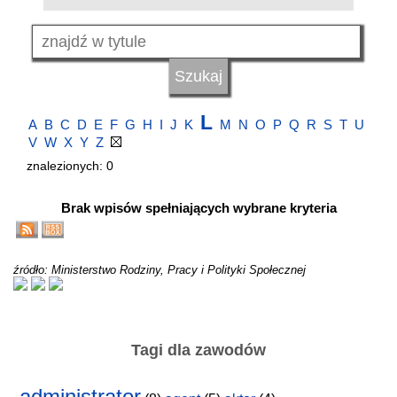
L
A
B
C
D
E
F
G
H
I
J
K
M
N
O
P
Q
R
S
T
U
V
W
X
Y
Z
znalezionych: 0
Brak wpisów spełniających wybrane kryteria
źródło: Ministerstwo Rodziny, Pracy i Polityki Społecznej
Tagi dla zawodów
administrator