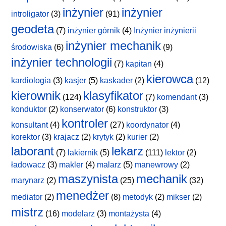
inżynier
inżynier
introligator
(3)
(91)
geodeta
(7)
inżynier górnik
(4)
Inżynier inżynierii
inżynier mechanik
środowiska
(6)
(9)
inżynier technologii
(7)
kapitan
(4)
kierowca
kardiologia
(3)
kasjer
(5)
kaskader
(2)
(12)
kierownik
klasyfikator
(124)
(7)
komendant
(3)
konduktor
(2)
konserwator
(6)
konstruktor
(3)
kontroler
konsultant
(4)
(27)
koordynator
(4)
korektor
(3)
krajacz
(2)
krytyk
(2)
kurier
(2)
laborant
lekarz
(7)
lakiernik
(5)
(111)
lektor
(2)
ładowacz
(3)
makler
(4)
malarz
(5)
manewrowy
(2)
maszynista
mechanik
marynarz
(2)
(25)
(32)
menedżer
mediator
(2)
(8)
metodyk
(2)
mikser
(2)
mistrz
(16)
modelarz
(3)
montażysta
(4)