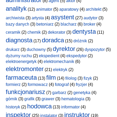
(8)
agent
(5)
aktor
(4)
analityk
(12)
animator
(5)
aparatowy
(4)
architekt
(5)
asystent
archiwista
(3)
artysta
(4)
(27)
audytor
(3)
bazy danych
(3)
betoniarz
(2)
blacharz
(6)
broker
(4)
dentysta
ceramik
(2)
chemik
(2)
dekorator
(3)
(11)
diagnosta
doradca
(17)
(15)
dróżnik
(2)
dyrektor
drukarz
(3)
duchowny
(5)
(26)
dyspozytor
(5)
dyżurny ruchu
(2)
ekspedient
(4)
ekspedytor
(2)
elektroenergetyk
(4)
elektromechanik
(6)
elektromonter
(21)
elektryk
(2)
farmaceuta
film
(13)
(14)
filolog
(3)
fizyk
(2)
formierz
(2)
formowacz
(4)
fotograf
(4)
fryzjer
(4)
funkcjonariusz
(7)
garbarz
(2)
genetyka
(4)
górnik
(3)
grafik
(3)
grawer
(3)
hematologia
(3)
hodowca
historyk
(2)
(13)
informator
(4)
inspektor
instruktor
(25)
instalator
(3)
(19)