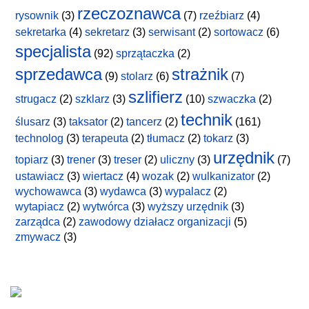
rzeczoznawca
rysownik
(3)
(7)
rzeźbiarz
(4)
sekretarka
(4)
sekretarz
(3)
serwisant
(2)
sortowacz
(6)
specjalista
(92)
sprzątaczka
(2)
sprzedawca
strażnik
(9)
stolarz
(6)
(7)
szlifierz
strugacz
(2)
szklarz
(3)
(10)
szwaczka
(2)
technik
ślusarz
(3)
taksator
(2)
tancerz
(2)
(161)
technolog
(3)
terapeuta
(2)
tłumacz
(2)
tokarz
(3)
urzędnik
topiarz
(3)
trener
(3)
treser
(2)
uliczny
(3)
(7)
ustawiacz
(3)
wiertacz
(4)
wozak
(2)
wulkanizator
(2)
wychowawca
(3)
wydawca
(3)
wypalacz
(2)
wytapiacz
(2)
wytwórca
(3)
wyższy urzędnik
(3)
zarządca
(2)
zawodowy działacz organizacji
(5)
zmywacz
(3)