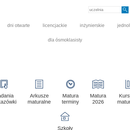
dni otwarte
licencjackie
inżynierskie
jednol
dla ósmoklasisty
adania
Arkusze
Matura
Matura
Kurs
azówki
maturalne
terminy
2026
matur
Szkoły