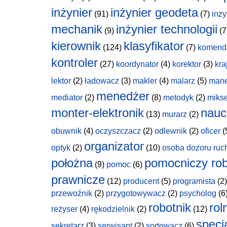
inżynier
inżynier geodeta
(91)
(7)
inży
mechanik
inżynier technologii
(9)
(7
kierownik
klasyfikator
(124)
(7)
komend
kontroler
(27)
koordynator
(4)
korektor
(3)
kra
lektor
(2)
ładowacz
(3)
makler
(4)
malarz
(5)
man
menedżer
mediator
(2)
(8)
metodyk
(2)
miks
monter-elektronik
nauc
(13)
murarz
(2)
obuwnik
(4)
oczyszczacz
(2)
odlewnik
(2)
oficer
(
organizator
optyk
(2)
(10)
osoba dozoru ruc
położna
pomocniczy rob
(9)
pomoc
(6)
prawnicze
(12)
producent
(5)
programista
(2)
przewoźnik
(2)
przygotowywacz
(2)
psycholog
(6
robotnik
rol
reżyser
(4)
rękodzielnik
(2)
(12)
specja
sekretarz
(3)
serwisant
(2)
sortowacz
(6)