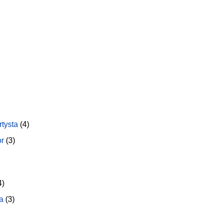
rtysta
(4)
or
(3)
4)
a
(3)