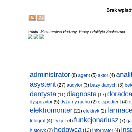
Brak wpisó
źródło: Ministerstwo Rodziny, Pracy i Polityki Społecznej
administrator
anali
(8)
agent
(5)
aktor
(4)
asystent
(27)
audytor
(3)
bazy danych
(3)
bet
dentysta
diagnosta
doradc
(11)
(17)
dyspozytor
(5)
dyżurny ruchu
(2)
ekspedient
(4)
e
elektromonter
farmace
(21)
elektryk
(2)
funkcjonariusz
fotograf
(4)
fryzjer
(4)
(7)
ga
hodowca
ins
historyk
(2)
(13)
informator
(4)