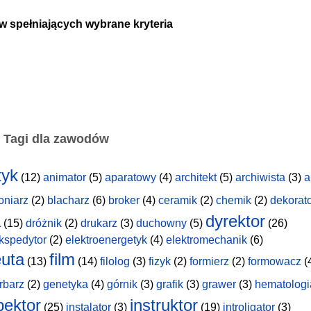
w spełniających wybrane kryteria
Tagi dla zawodów
tyk
(12)
animator
(5)
aparatowy
(4)
architekt
(5)
archiwista
(3)
a
oniarz
(2)
blacharz
(6)
broker
(4)
ceramik
(2)
chemik
(2)
dekorat
a
dyrektor
(15)
dróżnik
(2)
drukarz
(3)
duchowny
(5)
(26)
kspedytor
(2)
elektroenergetyk
(4)
elektromechanik
(6)
uta
film
(13)
(14)
filolog
(3)
fizyk
(2)
formierz
(2)
formowacz
(
rbarz
(2)
genetyka
(4)
górnik
(3)
grafik
(3)
grawer
(3)
hematologi
pektor
instruktor
(25)
instalator
(3)
(19)
introligator
(3)