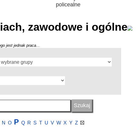
policealne
iach, zawodowe i ogólne
go jest jednak praca...
P
N
O
Q
R
S
T
U
V
W
X
Y
Z