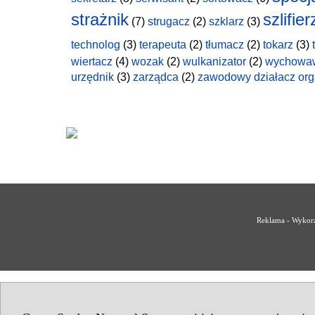
strażnik
szlifier
(7)
strugacz
(2)
szklarz
(3)
technolog
(3)
terapeuta
(2)
tłumacz
(2)
tokarz
(3)
wiertacz
(4)
wozak
(2)
wulkanizator
(2)
wychowa
urzędnik
(3)
zarządca
(2)
zawodowy działacz org
Reklama - Wykorz