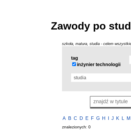
Zawody po stud
szkoła, matura, studia - celem wszystkie
tag
inżynier technologii
A
B
C
D
E
F
G
H
I
J
K
L
M
znalezionych: 0