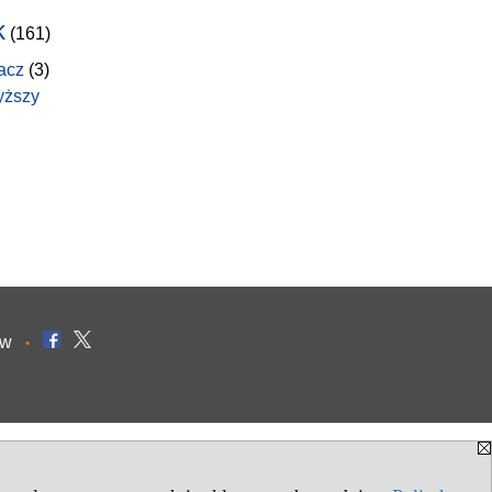
k
(161)
acz
(3)
yższy
ów
•