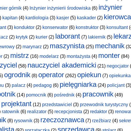
inżynier
nier górnik
(4)
Inżynier inżynierii środowiska
(6)
kierowca
)
kapitan
(4)
kardiologia
(3)
kasjer
(5)
kaskader
(2)
ant
(3)
konduktor
(2)
konserwator
(6)
konstruktor
(3)
konsultant
(
laborant
lekar
jacz
(2)
krytyk
(2)
kurier
(2)
(7)
lakiernik
(5)
maszynista
mechanik
ewrowy
(2)
marynarz
(2)
(25)
(3
mistrz
monter
er
(2)
(16)
modelarz
(3)
montażysta
(4)
(84)
zyciel
nauczyciel akademicki
(58)
(21)
negocjator
(
ogrodnik
operator
opiekun
5)
(8)
(262)
(7)
opiekunka
pielęgniarka
hu
(3)
palacz
(4)
pedagog
(6)
(24)
policjant
(3
otnik
pracownik
(14)
pomocnik
(6)
pośrednik
(4)
(49)
projektant
(12)
przedstawiciel
(3)
przewodnik turystyczny
(
)
ratownik
(6)
realizator
(5)
recepcjonista
(2)
redaktor
(3)
renowa
nik
rzeczoznawca
(8)
rysownik
(3)
(7)
rzeźbiarz
(4)
sekre
lista
sprzedawca
(92)
sprzątaczka
(2)
(9)
stolarz
(6)