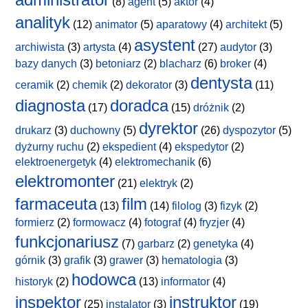
(8)
agent
(5)
aktor
(4)
analityk
(12)
animator
(5)
aparatowy
(4)
architekt
(5)
asystent
archiwista
(3)
artysta
(4)
(27)
audytor
(3)
bazy danych
(3)
betoniarz
(2)
blacharz
(6)
broker
(4)
dentysta
ceramik
(2)
chemik
(2)
dekorator
(3)
(11)
diagnosta
doradca
(17)
(15)
dróżnik
(2)
dyrektor
drukarz
(3)
duchowny
(5)
(26)
dyspozytor
(5)
dyżurny ruchu
(2)
ekspedient
(4)
ekspedytor
(2)
elektroenergetyk
(4)
elektromechanik
(6)
elektromonter
(21)
elektryk
(2)
farmaceuta
film
(13)
(14)
filolog
(3)
fizyk
(2)
formierz
(2)
formowacz
(4)
fotograf
(4)
fryzjer
(4)
funkcjonariusz
(7)
garbarz
(2)
genetyka
(4)
górnik
(3)
grafik
(3)
grawer
(3)
hematologia
(3)
hodowca
historyk
(2)
(13)
informator
(4)
inspektor
instruktor
(25)
instalator
(3)
(19)