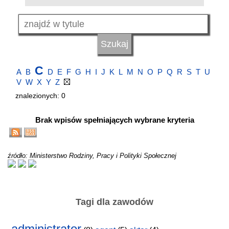
C
A
B
D
E
F
G
H
I
J
K
L
M
N
O
P
Q
R
S
T
U
V
W
X
Y
Z
znalezionych: 0
Brak wpisów spełniających wybrane kryteria
źródło: Ministerstwo Rodziny, Pracy i Polityki Społecznej
Tagi dla zawodów
administrator