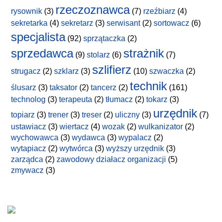
rzeczoznawca
rysownik
(3)
(7)
rzeźbiarz
(4)
sekretarka
(4)
sekretarz
(3)
serwisant
(2)
sortowacz
(6)
specjalista
(92)
sprzątaczka
(2)
sprzedawca
strażnik
(9)
stolarz
(6)
(7)
szlifierz
strugacz
(2)
szklarz
(3)
(10)
szwaczka
(2)
technik
ślusarz
(3)
taksator
(2)
tancerz
(2)
(161)
technolog
(3)
terapeuta
(2)
tłumacz
(2)
tokarz
(3)
urzędnik
topiarz
(3)
trener
(3)
treser
(2)
uliczny
(3)
(7)
ustawiacz
(3)
wiertacz
(4)
wozak
(2)
wulkanizator
(2)
wychowawca
(3)
wydawca
(3)
wypalacz
(2)
wytapiacz
(2)
wytwórca
(3)
wyższy urzędnik
(3)
zarządca
(2)
zawodowy działacz organizacji
(5)
zmywacz
(3)