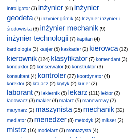
inżynier
inżynier
introligator
(3)
(91)
geodeta
(7)
inżynier górnik
(4)
Inżynier inżynierii
inżynier mechanik
środowiska
(6)
(9)
inżynier technologii
(7)
kapitan
(4)
kierowca
kardiologia
(3)
kasjer
(5)
kaskader
(2)
(12)
kierownik
klasyfikator
(124)
(7)
komendant
(3)
konduktor
(2)
konserwator
(6)
konstruktor
(3)
kontroler
konsultant
(4)
(27)
koordynator
(4)
korektor
(3)
krajacz
(2)
krytyk
(2)
kurier
(2)
laborant
lekarz
(7)
lakiernik
(5)
(111)
lektor
(2)
ładowacz
(3)
makler
(4)
malarz
(5)
manewrowy
(2)
maszynista
mechanik
marynarz
(2)
(25)
(32)
menedżer
mediator
(2)
(8)
metodyk
(2)
mikser
(2)
mistrz
(16)
modelarz
(3)
montażysta
(4)