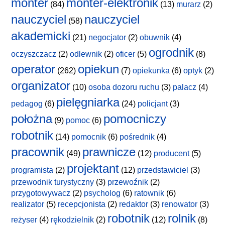
monter
monter-elektronik
(84)
(13)
murarz
(2)
nauczyciel
nauczyciel
(58)
akademicki
(21)
negocjator
(2)
obuwnik
(4)
ogrodnik
oczyszczacz
(2)
odlewnik
(2)
oficer
(5)
(8)
operator
opiekun
(262)
(7)
opiekunka
(6)
optyk
(2)
organizator
(10)
osoba dozoru ruchu
(3)
palacz
(4)
pielęgniarka
pedagog
(6)
(24)
policjant
(3)
położna
pomocniczy
(9)
pomoc
(6)
robotnik
(14)
pomocnik
(6)
pośrednik
(4)
pracownik
prawnicze
(49)
(12)
producent
(5)
projektant
programista
(2)
(12)
przedstawiciel
(3)
przewodnik turystyczny
(3)
przewoźnik
(2)
przygotowywacz
(2)
psycholog
(6)
ratownik
(6)
realizator
(5)
recepcjonista
(2)
redaktor
(3)
renowator
(3)
robotnik
rolnik
reżyser
(4)
rękodzielnik
(2)
(12)
(8)