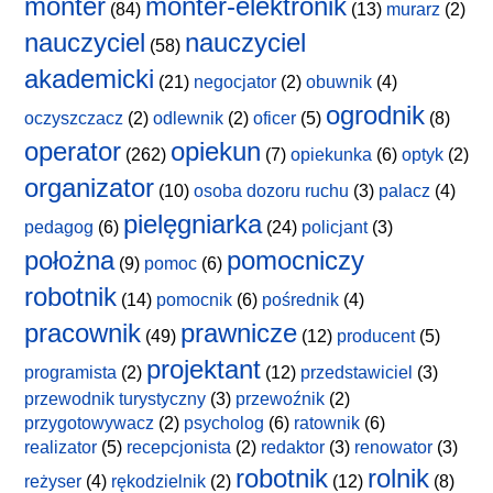
monter
monter-elektronik
(84)
(13)
murarz
(2)
nauczyciel
nauczyciel
(58)
akademicki
(21)
negocjator
(2)
obuwnik
(4)
ogrodnik
oczyszczacz
(2)
odlewnik
(2)
oficer
(5)
(8)
operator
opiekun
(262)
(7)
opiekunka
(6)
optyk
(2)
organizator
(10)
osoba dozoru ruchu
(3)
palacz
(4)
pielęgniarka
pedagog
(6)
(24)
policjant
(3)
położna
pomocniczy
(9)
pomoc
(6)
robotnik
(14)
pomocnik
(6)
pośrednik
(4)
pracownik
prawnicze
(49)
(12)
producent
(5)
projektant
programista
(2)
(12)
przedstawiciel
(3)
przewodnik turystyczny
(3)
przewoźnik
(2)
przygotowywacz
(2)
psycholog
(6)
ratownik
(6)
realizator
(5)
recepcjonista
(2)
redaktor
(3)
renowator
(3)
robotnik
rolnik
reżyser
(4)
rękodzielnik
(2)
(12)
(8)