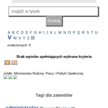
A
B
C
D
E
F
G
H
I
J
K
L
M
N
O
P
Q
R
S
T
U
V
W
X
Y
Z
znalezionych: 0
Brak wpisów spełniających wybrane kryteria
źródło: Ministerstwo Rodziny, Pracy i Polityki Społecznej
Tagi dla zawodów
administrator