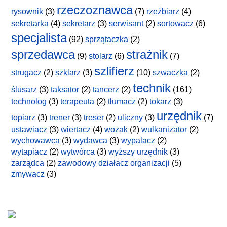
rzeczoznawca
rysownik
(3)
(7)
rzeźbiarz
(4)
sekretarka
(4)
sekretarz
(3)
serwisant
(2)
sortowacz
(6)
specjalista
(92)
sprzątaczka
(2)
sprzedawca
strażnik
(9)
stolarz
(6)
(7)
szlifierz
strugacz
(2)
szklarz
(3)
(10)
szwaczka
(2)
technik
ślusarz
(3)
taksator
(2)
tancerz
(2)
(161)
technolog
(3)
terapeuta
(2)
tłumacz
(2)
tokarz
(3)
urzędnik
topiarz
(3)
trener
(3)
treser
(2)
uliczny
(3)
(7)
ustawiacz
(3)
wiertacz
(4)
wozak
(2)
wulkanizator
(2)
wychowawca
(3)
wydawca
(3)
wypalacz
(2)
wytapiacz
(2)
wytwórca
(3)
wyższy urzędnik
(3)
zarządca
(2)
zawodowy działacz organizacji
(5)
zmywacz
(3)