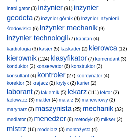
inżynier
inżynier
introligator
(3)
(91)
geodeta
(7)
inżynier górnik
(4)
Inżynier inżynierii
inżynier mechanik
środowiska
(6)
(9)
inżynier technologii
(7)
kapitan
(4)
kierowca
kardiologia
(3)
kasjer
(5)
kaskader
(2)
(12)
kierownik
klasyfikator
(124)
(7)
komendant
(3)
konduktor
(2)
konserwator
(6)
konstruktor
(3)
kontroler
konsultant
(4)
(27)
koordynator
(4)
korektor
(3)
krajacz
(2)
krytyk
(2)
kurier
(2)
laborant
lekarz
(7)
lakiernik
(5)
(111)
lektor
(2)
ładowacz
(3)
makler
(4)
malarz
(5)
manewrowy
(2)
maszynista
mechanik
marynarz
(2)
(25)
(32)
menedżer
mediator
(2)
(8)
metodyk
(2)
mikser
(2)
mistrz
(16)
modelarz
(3)
montażysta
(4)