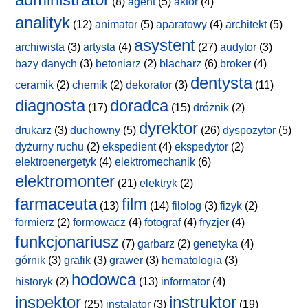
(8)
agent
(5)
aktor
(4)
analityk
(12)
animator
(5)
aparatowy
(4)
architekt
(5)
asystent
archiwista
(3)
artysta
(4)
(27)
audytor
(3)
bazy danych
(3)
betoniarz
(2)
blacharz
(6)
broker
(4)
dentysta
ceramik
(2)
chemik
(2)
dekorator
(3)
(11)
diagnosta
doradca
(17)
(15)
dróżnik
(2)
dyrektor
drukarz
(3)
duchowny
(5)
(26)
dyspozytor
(5)
dyżurny ruchu
(2)
ekspedient
(4)
ekspedytor
(2)
elektroenergetyk
(4)
elektromechanik
(6)
elektromonter
(21)
elektryk
(2)
farmaceuta
film
(13)
(14)
filolog
(3)
fizyk
(2)
formierz
(2)
formowacz
(4)
fotograf
(4)
fryzjer
(4)
funkcjonariusz
(7)
garbarz
(2)
genetyka
(4)
górnik
(3)
grafik
(3)
grawer
(3)
hematologia
(3)
hodowca
historyk
(2)
(13)
informator
(4)
inspektor
instruktor
(25)
instalator
(3)
(19)