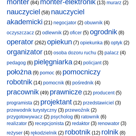
monter
monter-elektronik
(84)
(13)
murarz
(2)
nauczyciel
nauczyciel
(58)
akademicki
(21)
negocjator
(2)
obuwnik
(4)
ogrodnik
oczyszczacz
(2)
odlewnik
(2)
oficer
(5)
(8)
operator
opiekun
(262)
(7)
opiekunka
(6)
optyk
(2)
organizator
(10)
osoba dozoru ruchu
(3)
palacz
(4)
pielęgniarka
pedagog
(6)
(24)
policjant
(3)
położna
pomocniczy
(9)
pomoc
(6)
robotnik
(14)
pomocnik
(6)
pośrednik
(4)
pracownik
prawnicze
(49)
(12)
producent
(5)
projektant
programista
(2)
(12)
przedstawiciel
(3)
przewodnik turystyczny
(3)
przewoźnik
(2)
przygotowywacz
(2)
psycholog
(6)
ratownik
(6)
realizator
(5)
recepcjonista
(2)
redaktor
(3)
renowator
(3)
robotnik
rolnik
reżyser
(4)
rękodzielnik
(2)
(12)
(8)