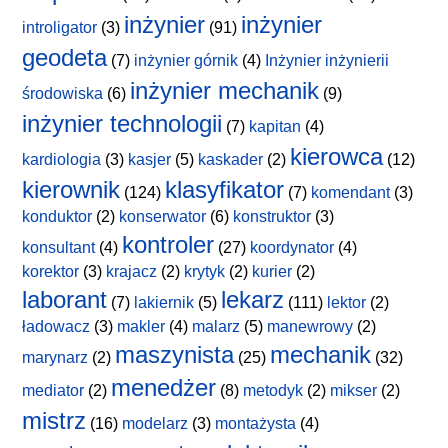
inżynier
inżynier
introligator
(3)
(91)
geodeta
(7)
inżynier górnik
(4)
Inżynier inżynierii
inżynier mechanik
środowiska
(6)
(9)
inżynier technologii
(7)
kapitan
(4)
kierowca
kardiologia
(3)
kasjer
(5)
kaskader
(2)
(12)
kierownik
klasyfikator
(124)
(7)
komendant
(3)
konduktor
(2)
konserwator
(6)
konstruktor
(3)
kontroler
konsultant
(4)
(27)
koordynator
(4)
korektor
(3)
krajacz
(2)
krytyk
(2)
kurier
(2)
laborant
lekarz
(7)
lakiernik
(5)
(111)
lektor
(2)
ładowacz
(3)
makler
(4)
malarz
(5)
manewrowy
(2)
maszynista
mechanik
marynarz
(2)
(25)
(32)
menedżer
mediator
(2)
(8)
metodyk
(2)
mikser
(2)
mistrz
(16)
modelarz
(3)
montażysta
(4)