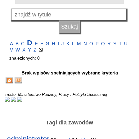
D
A
B
C
E
F
G
H
I
J
K
L
M
N
O
P
Q
R
S
T
U
V
W
X
Y
Z
znalezionych: 0
Brak wpisów spełniających wybrane kryteria
źródło: Ministerstwo Rodziny, Pracy i Polityki Społecznej
Tagi dla zawodów
administrator