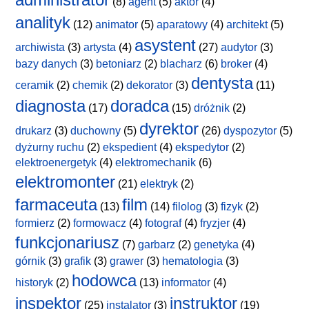
(8)
agent
(5)
aktor
(4)
analityk
(12)
animator
(5)
aparatowy
(4)
architekt
(5)
asystent
archiwista
(3)
artysta
(4)
(27)
audytor
(3)
bazy danych
(3)
betoniarz
(2)
blacharz
(6)
broker
(4)
dentysta
ceramik
(2)
chemik
(2)
dekorator
(3)
(11)
diagnosta
doradca
(17)
(15)
dróżnik
(2)
dyrektor
drukarz
(3)
duchowny
(5)
(26)
dyspozytor
(5)
dyżurny ruchu
(2)
ekspedient
(4)
ekspedytor
(2)
elektroenergetyk
(4)
elektromechanik
(6)
elektromonter
(21)
elektryk
(2)
farmaceuta
film
(13)
(14)
filolog
(3)
fizyk
(2)
formierz
(2)
formowacz
(4)
fotograf
(4)
fryzjer
(4)
funkcjonariusz
(7)
garbarz
(2)
genetyka
(4)
górnik
(3)
grafik
(3)
grawer
(3)
hematologia
(3)
hodowca
historyk
(2)
(13)
informator
(4)
inspektor
instruktor
(25)
instalator
(3)
(19)