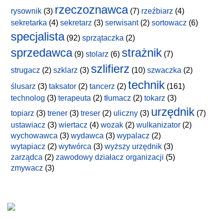
rzeczoznawca
rysownik
(3)
(7)
rzeźbiarz
(4)
sekretarka
(4)
sekretarz
(3)
serwisant
(2)
sortowacz
(6)
specjalista
(92)
sprzątaczka
(2)
sprzedawca
strażnik
(9)
stolarz
(6)
(7)
szlifierz
strugacz
(2)
szklarz
(3)
(10)
szwaczka
(2)
technik
ślusarz
(3)
taksator
(2)
tancerz
(2)
(161)
technolog
(3)
terapeuta
(2)
tłumacz
(2)
tokarz
(3)
urzędnik
topiarz
(3)
trener
(3)
treser
(2)
uliczny
(3)
(7)
ustawiacz
(3)
wiertacz
(4)
wozak
(2)
wulkanizator
(2)
wychowawca
(3)
wydawca
(3)
wypalacz
(2)
wytapiacz
(2)
wytwórca
(3)
wyższy urzędnik
(3)
zarządca
(2)
zawodowy działacz organizacji
(5)
zmywacz
(3)