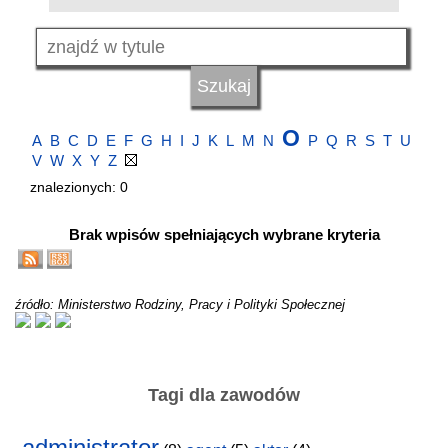
O
A
B
C
D
E
F
G
H
I
J
K
L
M
N
P
Q
R
S
T
U
V
W
X
Y
Z
znalezionych: 0
Brak wpisów spełniających wybrane kryteria
źródło: Ministerstwo Rodziny, Pracy i Polityki Społecznej
Tagi dla zawodów
administrator