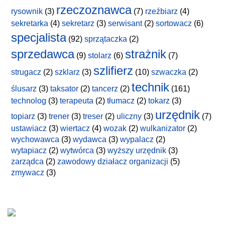
rzeczoznawca
rysownik
(3)
(7)
rzeźbiarz
(4)
sekretarka
(4)
sekretarz
(3)
serwisant
(2)
sortowacz
(6)
specjalista
(92)
sprzątaczka
(2)
sprzedawca
strażnik
(9)
stolarz
(6)
(7)
szlifierz
strugacz
(2)
szklarz
(3)
(10)
szwaczka
(2)
technik
ślusarz
(3)
taksator
(2)
tancerz
(2)
(161)
technolog
(3)
terapeuta
(2)
tłumacz
(2)
tokarz
(3)
urzędnik
topiarz
(3)
trener
(3)
treser
(2)
uliczny
(3)
(7)
ustawiacz
(3)
wiertacz
(4)
wozak
(2)
wulkanizator
(2)
wychowawca
(3)
wydawca
(3)
wypalacz
(2)
wytapiacz
(2)
wytwórca
(3)
wyższy urzędnik
(3)
zarządca
(2)
zawodowy działacz organizacji
(5)
zmywacz
(3)