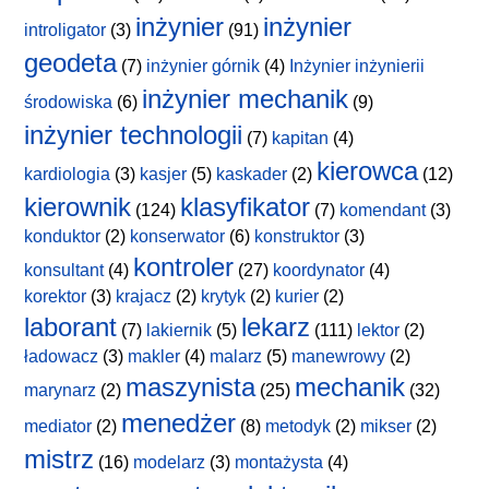
inżynier
inżynier
introligator
(3)
(91)
geodeta
(7)
inżynier górnik
(4)
Inżynier inżynierii
inżynier mechanik
środowiska
(6)
(9)
inżynier technologii
(7)
kapitan
(4)
kierowca
kardiologia
(3)
kasjer
(5)
kaskader
(2)
(12)
kierownik
klasyfikator
(124)
(7)
komendant
(3)
konduktor
(2)
konserwator
(6)
konstruktor
(3)
kontroler
konsultant
(4)
(27)
koordynator
(4)
korektor
(3)
krajacz
(2)
krytyk
(2)
kurier
(2)
laborant
lekarz
(7)
lakiernik
(5)
(111)
lektor
(2)
ładowacz
(3)
makler
(4)
malarz
(5)
manewrowy
(2)
maszynista
mechanik
marynarz
(2)
(25)
(32)
menedżer
mediator
(2)
(8)
metodyk
(2)
mikser
(2)
mistrz
(16)
modelarz
(3)
montażysta
(4)