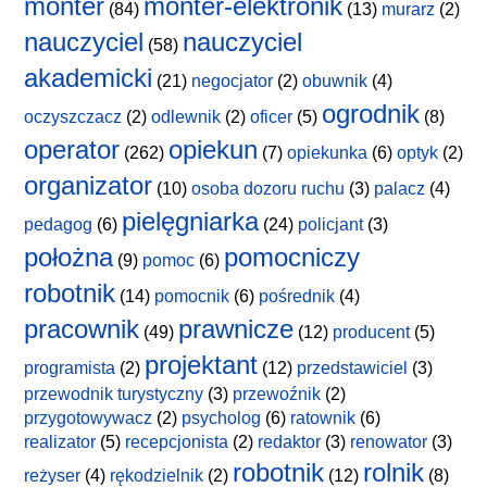
monter
monter-elektronik
(84)
(13)
murarz
(2)
nauczyciel
nauczyciel
(58)
akademicki
(21)
negocjator
(2)
obuwnik
(4)
ogrodnik
oczyszczacz
(2)
odlewnik
(2)
oficer
(5)
(8)
operator
opiekun
(262)
(7)
opiekunka
(6)
optyk
(2)
organizator
(10)
osoba dozoru ruchu
(3)
palacz
(4)
pielęgniarka
pedagog
(6)
(24)
policjant
(3)
położna
pomocniczy
(9)
pomoc
(6)
robotnik
(14)
pomocnik
(6)
pośrednik
(4)
pracownik
prawnicze
(49)
(12)
producent
(5)
projektant
programista
(2)
(12)
przedstawiciel
(3)
przewodnik turystyczny
(3)
przewoźnik
(2)
przygotowywacz
(2)
psycholog
(6)
ratownik
(6)
realizator
(5)
recepcjonista
(2)
redaktor
(3)
renowator
(3)
robotnik
rolnik
reżyser
(4)
rękodzielnik
(2)
(12)
(8)