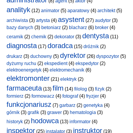
(8)
agent
(5)
aktor
(4)
analityk
(12)
animator
(5)
aparatowy
(4)
architekt
(5)
asystent
archiwista
(3)
artysta
(4)
(27)
audytor
(3)
bazy danych
(3)
betoniarz
(2)
blacharz
(6)
broker
(4)
dentysta
ceramik
(2)
chemik
(2)
dekorator
(3)
(11)
diagnosta
doradca
(17)
(15)
dróżnik
(2)
dyrektor
drukarz
(3)
duchowny
(5)
(26)
dyspozytor
(5)
dyżurny ruchu
(2)
ekspedient
(4)
ekspedytor
(2)
elektroenergetyk
(4)
elektromechanik
(6)
elektromonter
(21)
elektryk
(2)
farmaceuta
film
(13)
(14)
filolog
(3)
fizyk
(2)
formierz
(2)
formowacz
(4)
fotograf
(4)
fryzjer
(4)
funkcjonariusz
(7)
garbarz
(2)
genetyka
(4)
górnik
(3)
grafik
(3)
grawer
(3)
hematologia
(3)
hodowca
historyk
(2)
(13)
informator
(4)
inspektor
instruktor
(25)
instalator
(3)
(19)