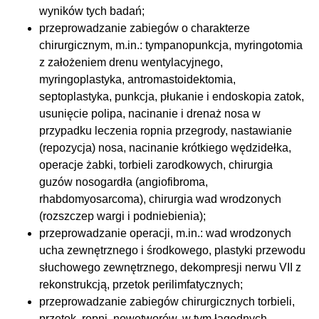
wyników tych badań;
przeprowadzanie zabiegów o charakterze
chirurgicznym, m.in.: tympanopunkcja, myringotomia
z założeniem drenu wentylacyjnego,
myringoplastyka, antromastoidektomia,
septoplastyka, punkcja, płukanie i endoskopia zatok,
usunięcie polipa, nacinanie i drenaż nosa w
przypadku leczenia ropnia przegrody, nastawianie
(repozycja) nosa, nacinanie krótkiego wędzidełka,
operacje żabki, torbieli zarodkowych, chirurgia
guzów nosogardła (angiofibroma,
rhabdomyosarcoma), chirurgia wad wrodzonych
(rozszczep wargi i podniebienia);
przeprowadzanie operacji, m.in.: wad wrodzonych
ucha zewnętrznego i środkowego, plastyki przewodu
słuchowego zewnętrznego, dekompresji nerwu VII z
rekonstrukcją, przetok perilimfatycznych;
przeprowadzanie zabiegów chirurgicznych torbieli,
przetok, ropni, nowotworów, w tym łagodnych