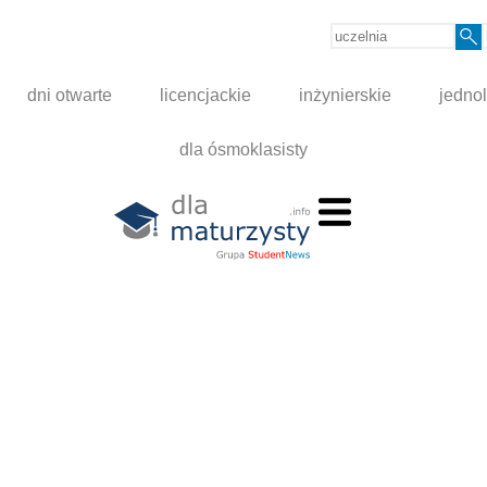
dni otwarte
licencjackie
inżynierskie
jednol
dla ósmoklasisty