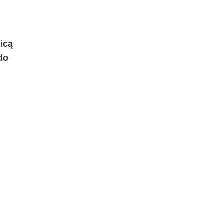
icą
do