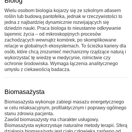
Biolog
Wielu osobom biologia kojarzy się ze szkolnym atlasem
roślin lub budową pantofelka, jednak w rzeczywistości to
jedna z najbardziej dynamicznie rozwijających się
dziedzin nauki. Praca biologa to nieustanne odkrywanie
tajemnic życia – od mikroskopijnych procesów
zachodzących wewnątrz komórek, po skomplikowane
relacje w globalnych ekosystemach. To ścieżka kariery dla
osób, które chcą zrozumieć mechanizmy rządzące naturą i
wykorzystać tę wiedzę w medycynie, rolnictwie czy
ochronie środowiska. Wymaga łączenia analitycznego
umysłu z ciekawością badacza.
Biomasażysta
Biomasażysta wykonuje zabiegi masażu energetycznego
w celu relaksacyjnym, profilaktycznym i poprawy ogólnego
stanu zdrowia pacjenta.
Zawód biomasażysty ma charakter usługowy.
Biomasażysta wykorzystuje naturalne metody terapii. Sferą
działania biomasażysty jest ciało człowieka zarówno od