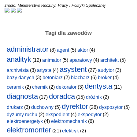
źródło: Ministerstwo Rodziny, Pracy i Polityki Społecznej
Tagi dla zawodów
administrator
(8)
agent
(5)
aktor
(4)
analityk
(12)
animator
(5)
aparatowy
(4)
architekt
(5)
asystent
archiwista
(3)
artysta
(4)
(27)
audytor
(3)
bazy danych
(3)
betoniarz
(2)
blacharz
(6)
broker
(4)
dentysta
ceramik
(2)
chemik
(2)
dekorator
(3)
(11)
diagnosta
doradca
(17)
(15)
dróżnik
(2)
dyrektor
drukarz
(3)
duchowny
(5)
(26)
dyspozytor
(5)
dyżurny ruchu
(2)
ekspedient
(4)
ekspedytor
(2)
elektroenergetyk
(4)
elektromechanik
(6)
elektromonter
(21)
elektryk
(2)