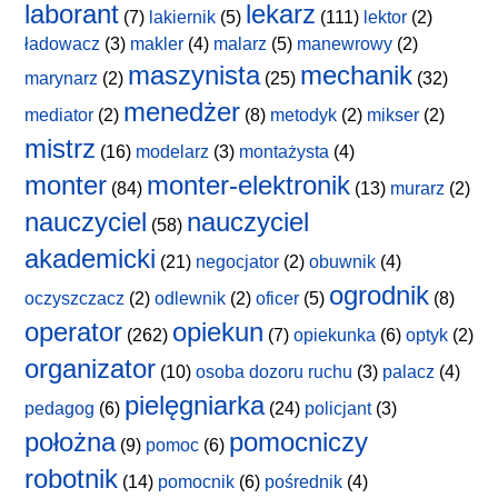
laborant
lekarz
(7)
lakiernik
(5)
(111)
lektor
(2)
ładowacz
(3)
makler
(4)
malarz
(5)
manewrowy
(2)
maszynista
mechanik
marynarz
(2)
(25)
(32)
menedżer
mediator
(2)
(8)
metodyk
(2)
mikser
(2)
mistrz
(16)
modelarz
(3)
montażysta
(4)
monter
monter-elektronik
(84)
(13)
murarz
(2)
nauczyciel
nauczyciel
(58)
akademicki
(21)
negocjator
(2)
obuwnik
(4)
ogrodnik
oczyszczacz
(2)
odlewnik
(2)
oficer
(5)
(8)
operator
opiekun
(262)
(7)
opiekunka
(6)
optyk
(2)
organizator
(10)
osoba dozoru ruchu
(3)
palacz
(4)
pielęgniarka
pedagog
(6)
(24)
policjant
(3)
położna
pomocniczy
(9)
pomoc
(6)
robotnik
(14)
pomocnik
(6)
pośrednik
(4)