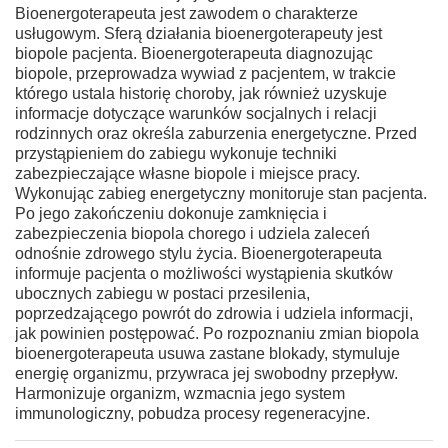
Bioenergoterapeuta jest zawodem o charakterze
usługowym. Sferą działania bioenergoterapeuty jest
biopole pacjenta. Bioenergoterapeuta diagnozując
biopole, przeprowadza wywiad z pacjentem, w trakcie
którego ustala historię choroby, jak również uzyskuje
informacje dotyczące warunków socjalnych i relacji
rodzinnych oraz określa zaburzenia energetyczne. Przed
przystąpieniem do zabiegu wykonuje techniki
zabezpieczające własne biopole i miejsce pracy.
Wykonując zabieg energetyczny monitoruje stan pacjenta.
Po jego zakończeniu dokonuje zamknięcia i
zabezpieczenia biopola chorego i udziela zaleceń
odnośnie zdrowego stylu życia. Bioenergoterapeuta
informuje pacjenta o możliwości wystąpienia skutków
ubocznych zabiegu w postaci przesilenia,
poprzedzającego powrót do zdrowia i udziela informacji,
jak powinien postępować. Po rozpoznaniu zmian biopola
bioenergoterapeuta usuwa zastane blokady, stymuluje
energię organizmu, przywraca jej swobodny przepływ.
Harmonizuje organizm, wzmacnia jego system
immunologiczny, pobudza procesy regeneracyjne.