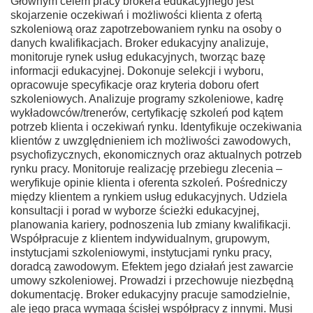
Głównym celem pracy brokera edukacyjnego jest
skojarzenie oczekiwań i możliwości klienta z ofertą
szkoleniową oraz zapotrzebowaniem rynku na osoby o
danych kwalifikacjach. Broker edukacyjny analizuje,
monitoruje rynek usług edukacyjnych, tworząc bazę
informacji edukacyjnej. Dokonuje selekcji i wyboru,
opracowuje specyfikacje oraz kryteria doboru ofert
szkoleniowych. Analizuje programy szkoleniowe, kadrę
wykładowców/trenerów, certyfikację szkoleń pod kątem
potrzeb klienta i oczekiwań rynku. Identyfikuje oczekiwania
klientów z uwzględnieniem ich możliwości zawodowych,
psychofizycznych, ekonomicznych oraz aktualnych potrzeb
rynku pracy. Monitoruje realizację przebiegu zlecenia –
weryfikuje opinie klienta i oferenta szkoleń. Pośredniczy
między klientem a rynkiem usług edukacyjnych. Udziela
konsultacji i porad w wyborze ścieżki edukacyjnej,
planowania kariery, podnoszenia lub zmiany kwalifikacji.
Współpracuje z klientem indywidualnym, grupowym,
instytucjami szkoleniowymi, instytucjami rynku pracy,
doradcą zawodowym. Efektem jego działań jest zawarcie
umowy szkoleniowej. Prowadzi i przechowuje niezbędną
dokumentację. Broker edukacyjny pracuje samodzielnie,
ale jego praca wymaga ścisłej współpracy z innymi. Musi