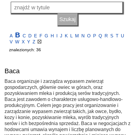
B
A
C
D
E
F
G
H
I
J
K
L
M
N
O
P
Q
R
S
T
U
V
W
X
Y
Z
znalezionych: 36
Baca
Baca organizuje i zarządza wypasem zwierząt
gospodarczych, głównie owiec w górach, oraz
pozyskiwaniem mleka i produkcją serów tradycyjnych.
Baca jest zawodem o charakterze usługowo-handlowo-
produkcyjnym. Celem jego pracy jest organizowanie i
zarządzanie wypasem zwierząt takich, jak owce, bydło,
kozy i konie, pozyskiwanie mleka, wyrób tradycyjnych
serów i ich bezpośrednia sprzedaż. Baca w negocjacjach z
hodowcami umawia wynajem i liczbę planowanych do