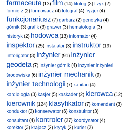
farmaceuta
film
(13)
(14)
filolog
(3)
fizyk
(2)
formierz
(2)
formowacz
(4)
fotograf
(4)
fryzjer
(4)
funkcjonariusz
(7)
garbarz
(2)
genetyka
(4)
górnik
(3)
grafik
(3)
grawer
(3)
hematologia
(3)
hodowca
historyk
(2)
(13)
informator
(4)
inspektor
instruktor
(25)
instalator
(3)
(19)
inżynier
inżynier
introligator
(3)
(91)
geodeta
(7)
inżynier górnik
(4)
Inżynier inżynierii
inżynier mechanik
środowiska
(6)
(9)
inżynier technologii
(7)
kapitan
(4)
kierowca
kardiologia
(3)
kasjer
(5)
kaskader
(2)
(12)
kierownik
klasyfikator
(124)
(7)
komendant
(3)
konduktor
(2)
konserwator
(6)
konstruktor
(3)
kontroler
konsultant
(4)
(27)
koordynator
(4)
korektor
(3)
krajacz
(2)
krytyk
(2)
kurier
(2)