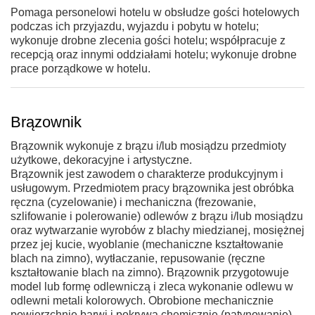
Pomaga personelowi hotelu w obsłudze gości hotelowych
podczas ich przyjazdu, wyjazdu i pobytu w hotelu;
wykonuje drobne zlecenia gości hotelu; współpracuje z
recepcją oraz innymi oddziałami hotelu; wykonuje drobne
prace porządkowe w hotelu.
Brązownik
Brązownik wykonuje z brązu i/lub mosiądzu przedmioty
użytkowe, dekoracyjne i artystyczne.
Brązownik jest zawodem o charakterze produkcyjnym i
usługowym. Przedmiotem pracy brązownika jest obróbka
ręczna (cyzelowanie) i mechaniczna (frezowanie,
szlifowanie i polerowanie) odlewów z brązu i/lub mosiądzu
oraz wytwarzanie wyrobów z blachy miedzianej, mosiężnej
przez jej kucie, wyoblanie (mechaniczne kształtowanie
blach na zimno), wytłaczanie, repusowanie (ręczne
kształtowanie blach na zimno). Brązownik przygotowuje
model lub formę odlewniczą i zleca wykonanie odlewu w
odlewni metali kolorowych. Obrobione mechanicznie
powierzchnie barwi i pokrywa chemicznie (patynowanie)