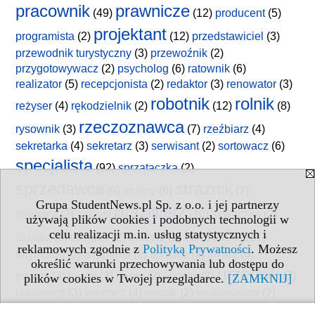
pracownik
prawnicze
(49)
(12)
producent
(5)
projektant
programista
(2)
(12)
przedstawiciel
(3)
przewodnik turystyczny
(3)
przewoźnik
(2)
przygotowywacz
(2)
psycholog
(6)
ratownik
(6)
realizator
(5)
recepcjonista
(2)
redaktor
(3)
renowator
(3)
robotnik
rolnik
reżyser
(4)
rękodzielnik
(2)
(12)
(8)
rzeczoznawca
rysownik
(3)
(7)
rzeźbiarz
(4)
sekretarka
(4)
sekretarz
(3)
serwisant
(2)
sortowacz
(6)
specjalista
(92)
sprzątaczka
(2)
sprzedawca
strażnik
(9)
stolarz
(6)
(7)
Grupa StudentNews.pl Sp. z o.o. i jej partnerzy
szlifierz
strugacz
(2)
szklarz
(3)
(10)
szwaczka
(2)
używają plików cookies i podobnych technologii w
technik
celu realizacji m.in. usług statystycznych i
ślusarz
(3)
taksator
(2)
tancerz
(2)
(161)
reklamowych zgodnie z
Polityką Prywatności
. Możesz
technolog
(3)
terapeuta
(2)
tłumacz
(2)
tokarz
(3)
określić warunki przechowywania lub dostępu do
urzędnik
topiarz
(3)
trener
(3)
treser
(2)
uliczny
(3)
(7)
plików cookies w Twojej przeglądarce.
[ZAMKNIJ]
ustawiacz
(3)
wiertacz
(4)
wozak
(2)
wulkanizator
(2)
wychowawca
(3)
wydawca
(3)
wypalacz
(2)