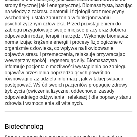
strony fizycznej jak i energetycznej. Biomasażysta, bazując
na wiedzy z zakresu anatomii i fizjologii oraz medycyny
wschodniej, ustala zaburzenia w funkcjonowaniu
psychofizycznym człowieka. Przed przystąpieniem do
zabiegu przygotowuje swoje miejsce pracy oraz dobiera
odpowiedni rodzaj terapii i narzędzi. Wykonuje biomasaż
normalizując krążenie energii i procesy fizjologiczne w
organizmie człowieka, co wpływa na likwidowanie
objawów stresu i przemęczenia, relaksuje przywracając
wewnętrzny spokój i regenerując siły. Biomasażysta
informuje pacjenta o możliwości wystąpienia po zabiegu
objawów przesilenia poprzedzających powrót do
równowagi oraz udziela informacji, jak w takiej sytuacji
postępować. Wśród swoich pacjentów propaguje zdrowy
tryb życia (ćwiczenia fizyczne, oddechowe, zasady
odpowiedniego odżywiania i relaksacji) dla poprawy stanu
zdrowia i wzmocnienia sił witalnych.
Biotechnolog
Kieruje przemysłowymi procesami syntezy, biosyntezy