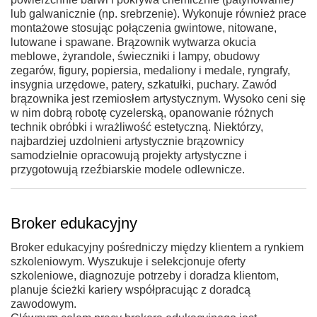
lub galwanicznie (np. srebrzenie). Wykonuje również prace
montażowe stosując połączenia gwintowe, nitowane,
lutowane i spawane. Brązownik wytwarza okucia
meblowe, żyrandole, świeczniki i lampy, obudowy
zegarów, figury, popiersia, medaliony i medale, ryngrafy,
insygnia urzędowe, patery, szkatułki, puchary. Zawód
brązownika jest rzemiosłem artystycznym. Wysoko ceni się
w nim dobrą robotę cyzelerską, opanowanie różnych
technik obróbki i wrażliwość estetyczną. Niektórzy,
najbardziej uzdolnieni artystycznie brązownicy
samodzielnie opracowują projekty artystyczne i
przygotowują rzeźbiarskie modele odlewnicze.
Broker edukacyjny
Broker edukacyjny pośredniczy między klientem a rynkiem
szkoleniowym. Wyszukuje i selekcjonuje oferty
szkoleniowe, diagnozuje potrzeby i doradza klientom,
planuje ścieżki kariery współpracując z doradcą
zawodowym.