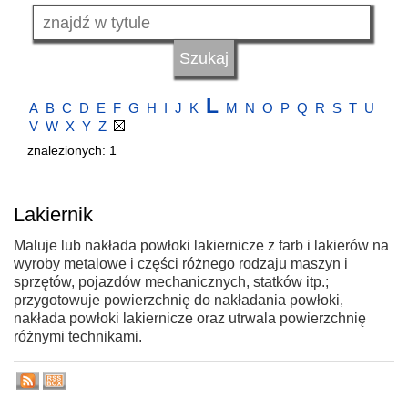
L
A
B
C
D
E
F
G
H
I
J
K
M
N
O
P
Q
R
S
T
U
V
W
X
Y
Z
znalezionych: 1
Lakiernik
Maluje lub nakłada powłoki lakiernicze z farb i lakierów na
wyroby metalowe i części różnego rodzaju maszyn i
sprzętów, pojazdów mechanicznych, statków itp.;
przygotowuje powierzchnię do nakładania powłoki,
nakłada powłoki lakiernicze oraz utrwala powierzchnię
różnymi technikami.