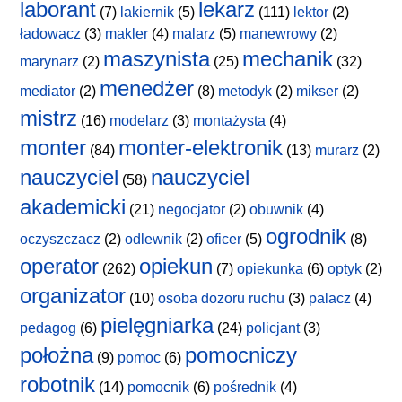
laborant
lekarz
(7)
lakiernik
(5)
(111)
lektor
(2)
ładowacz
(3)
makler
(4)
malarz
(5)
manewrowy
(2)
maszynista
mechanik
marynarz
(2)
(25)
(32)
menedżer
mediator
(2)
(8)
metodyk
(2)
mikser
(2)
mistrz
(16)
modelarz
(3)
montażysta
(4)
monter
monter-elektronik
(84)
(13)
murarz
(2)
nauczyciel
nauczyciel
(58)
akademicki
(21)
negocjator
(2)
obuwnik
(4)
ogrodnik
oczyszczacz
(2)
odlewnik
(2)
oficer
(5)
(8)
operator
opiekun
(262)
(7)
opiekunka
(6)
optyk
(2)
organizator
(10)
osoba dozoru ruchu
(3)
palacz
(4)
pielęgniarka
pedagog
(6)
(24)
policjant
(3)
położna
pomocniczy
(9)
pomoc
(6)
robotnik
(14)
pomocnik
(6)
pośrednik
(4)