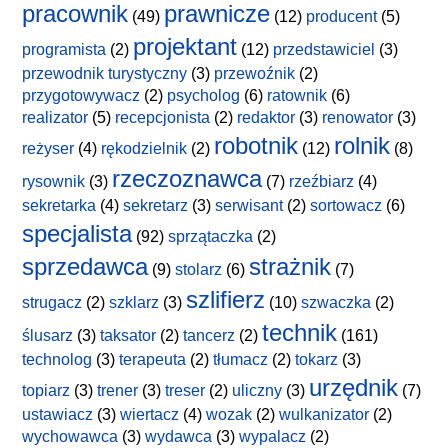
pracownik
prawnicze
(49)
(12)
producent
(5)
projektant
programista
(2)
(12)
przedstawiciel
(3)
przewodnik turystyczny
(3)
przewoźnik
(2)
przygotowywacz
(2)
psycholog
(6)
ratownik
(6)
realizator
(5)
recepcjonista
(2)
redaktor
(3)
renowator
(3)
robotnik
rolnik
reżyser
(4)
rękodzielnik
(2)
(12)
(8)
rzeczoznawca
rysownik
(3)
(7)
rzeźbiarz
(4)
sekretarka
(4)
sekretarz
(3)
serwisant
(2)
sortowacz
(6)
specjalista
(92)
sprzątaczka
(2)
sprzedawca
strażnik
(9)
stolarz
(6)
(7)
szlifierz
strugacz
(2)
szklarz
(3)
(10)
szwaczka
(2)
technik
ślusarz
(3)
taksator
(2)
tancerz
(2)
(161)
technolog
(3)
terapeuta
(2)
tłumacz
(2)
tokarz
(3)
urzędnik
topiarz
(3)
trener
(3)
treser
(2)
uliczny
(3)
(7)
ustawiacz
(3)
wiertacz
(4)
wozak
(2)
wulkanizator
(2)
wychowawca
(3)
wydawca
(3)
wypalacz
(2)