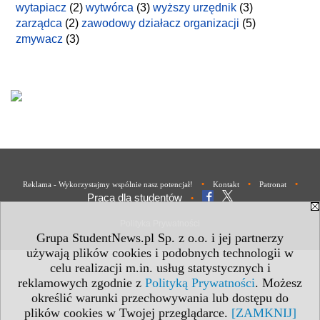
wytapiacz
(2)
wytwórca
(3)
wyższy urzędnik
(3)
zarządca
(2)
zawodowy działacz organizacji
(5)
zmywacz
(3)
•
•
•
Reklama - Wykorzystajmy wspólnie nasz potencjał!
Kontakt
Patronat
Praca dla studentów
•
Polityka Prywatności
Grupa StudentNews.pl Sp. z o.o. i jej partnerzy
używają plików cookies i podobnych technologii w
celu realizacji m.in. usług statystycznych i
reklamowych zgodnie z
Polityką Prywatności
. Możesz
określić warunki przechowywania lub dostępu do
plików cookies w Twojej przeglądarce.
[ZAMKNIJ]