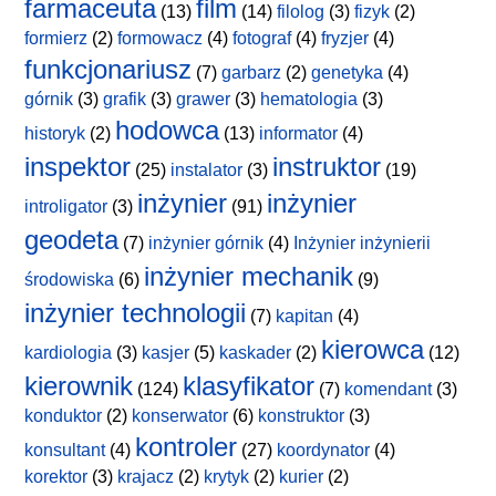
farmaceuta
film
(13)
(14)
filolog
(3)
fizyk
(2)
formierz
(2)
formowacz
(4)
fotograf
(4)
fryzjer
(4)
funkcjonariusz
(7)
garbarz
(2)
genetyka
(4)
górnik
(3)
grafik
(3)
grawer
(3)
hematologia
(3)
hodowca
historyk
(2)
(13)
informator
(4)
inspektor
instruktor
(25)
instalator
(3)
(19)
inżynier
inżynier
introligator
(3)
(91)
geodeta
(7)
inżynier górnik
(4)
Inżynier inżynierii
inżynier mechanik
środowiska
(6)
(9)
inżynier technologii
(7)
kapitan
(4)
kierowca
kardiologia
(3)
kasjer
(5)
kaskader
(2)
(12)
kierownik
klasyfikator
(124)
(7)
komendant
(3)
konduktor
(2)
konserwator
(6)
konstruktor
(3)
kontroler
konsultant
(4)
(27)
koordynator
(4)
korektor
(3)
krajacz
(2)
krytyk
(2)
kurier
(2)