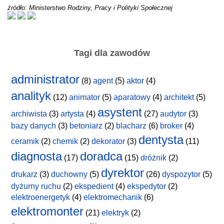
źródło: Ministerstwo Rodziny, Pracy i Polityki Społecznej
Tagi dla zawodów
administrator
(8)
agent
(5)
aktor
(4)
analityk
(12)
animator
(5)
aparatowy
(4)
architekt
(5)
asystent
archiwista
(3)
artysta
(4)
(27)
audytor
(3)
bazy danych
(3)
betoniarz
(2)
blacharz
(6)
broker
(4)
dentysta
ceramik
(2)
chemik
(2)
dekorator
(3)
(11)
diagnosta
doradca
(17)
(15)
dróżnik
(2)
dyrektor
drukarz
(3)
duchowny
(5)
(26)
dyspozytor
(5)
dyżurny ruchu
(2)
ekspedient
(4)
ekspedytor
(2)
elektroenergetyk
(4)
elektromechanik
(6)
elektromonter
(21)
elektryk
(2)